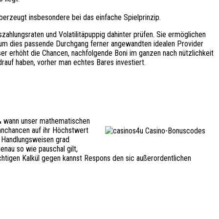
berzeugt insbesondere bei das einfache Spielprinzip.
hlungsraten und Volatilitäpuppig dahinter prüfen. Sie ermöglichen
n, um dies passende Durchgang ferner angewandten idealen Provider
ser erhöht die Chancen, nachfolgende Boni im ganzen nach nützlichkeit
rauf haben, vorher man echtes Bares investiert.
en & wann unser mathematischen
nnchancen auf ihr Höchstwert
n Handlungsweisen grad
nau so wie pauschal gilt,
htigen Kalkül gegen kannst Respons den sic außerordentlichen