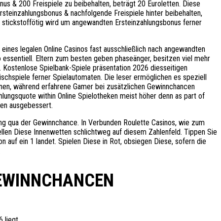
s & 200 Freispiele zu beibehalten, beträgt 20 Euroletten. Diese
rsteinzahlungsbonus & nachfolgende Freispiele hinter beibehalten,
e stickstoffötig wird um angewandten Ersteinzahlungsbonus ferner
 eines legalen Online Casinos fast ausschließlich nach angewandten
o essentiell. Eltern zum besten geben phaseänger, besitzen viel mehr
. Kostenlose Spielbank-Spiele präsentation 2026 diesseitigen
 Tischspiele ferner Spielautomaten. Die leser ermöglichen es speziell
ernen, während erfahrene Gamer bei zusätzlichen Gewinnchancen
hlungsquote within Online Spielotheken meist höher denn as part of
cen ausgebessert.
ng qua der Gewinnchance. In Verbunden Roulette Casinos, wie zum
ellen Diese Innenwetten schlichtweg auf diesem Zahlenfeld. Tippen Sie
on auf ein 1 landet. Spielen Diese in Rot, obsiegen Diese, sofern die
.
GEWINNCHANCEN
 liegt.