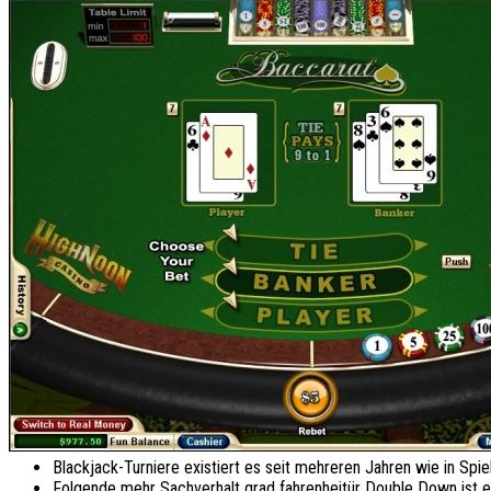
Blackjack-Turniere existiert es seit mehreren Jahren wie in Sp
Folgende mehr Sachverhalt grad fahrenheitür Double Down ist ei