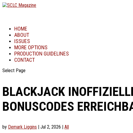
HOME
ABOUT
ISSUES
MORE OPTIONS
PRODUCTION GUIDELINES
CONTACT
Select Page
BLACKJACK INOFFIZIELL
BONUSCODES ERREICHBA
by
Demark Liggins
|
Jul 2, 2026
|
All