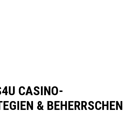
S4U CASINO-
TEGIEN & BEHERRSCHEN