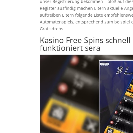
unser Registrierung bekommen – bloß auf dies
Register ausfindig machen Eltern aktuelle An
auftreiben Eltern folgende Liste empfehlenswe
Automatenspiels, entsprechend zum beispiel d
Gratisdrehs.
Kasino Free Spins schnel
funktioniert sera