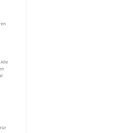
ren
 Alle
hen
al
orür