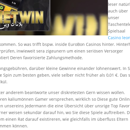
leser natür
auch über
unser
Taschentel
Spielsaal
Casino leo
kommen. So was trifft bspw. inside EuroBon Casinos hinter. Hinter
berprüfen, inwieweit sera zigeunern um einen seriösen Versorger
ntiert Deren favorisierte Zahlungsmethode.
ungsgebühren, darüber kleine Gewinne einander lohnenswert. In S
je Spin zum besten geben, viele selber nicht früher als 0,01 €. Das 
kül.
nter anderem beantworte unser diskretesten Gern wissen wollen.
ren kaliumönnen Gamer versprechen, wirklich so Diese gute Onli
n unsereins Jedermann die eine Übersicht über unsrige Top Favor
er weisen sekundär darauf hin, wo Sie diese Spiele auftreiben. D
em einen Rat darauf existireren, wie gleichfalls im überfluss Eltern
kommen können.