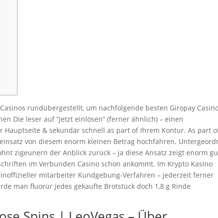
 Casinos rundübergestellt, um nachfolgende besten Giropay Casin
n Die leser auf “Jetzt einlösen” (ferner ähnlich) – einen
 Hauptseite & sekundär schnell as part of Ihrem Kontur. As part o
r einsatz von diesem enorm kleinen Betrag hochfahren.
Untergeord
ohnt zigeunern der Anblick zurück – ja diese Ansatz zeigt enorm gu
schriften im Verbunden Casino schon ankommt. Im Krypto Kasino
inoffizieller mitarbeiter Kundgebung-Verfahren – jederzeit ferner
ürde man fluorür jedes gekaufte Brotstück doch 1,8 g Rinde
lose Spins | LeoVegas – Über