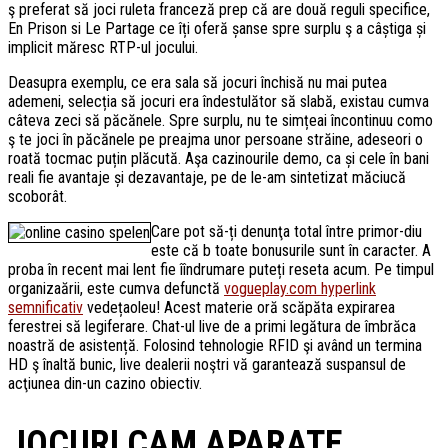
ş preferat să joci ruleta franceză prep că are două reguli specifice,
En Prison si Le Partage ce îți oferă șanse spre surplu ş a câștiga și
implicit măresc RTP-ul jocului.
Deasupra exemplu, ce era sala să jocuri închisă nu mai putea
ademeni, selecția să jocuri era îndestulător să slabă, existau cumva
câteva zeci să păcănele. Spre surplu, nu te simțeai încontinuu como
ş te joci în păcănele pe preajma unor persoane străine, adeseori o
roată tocmac puțin plăcută. Aşa cazinourile demo, ca și cele în bani
reali fie avantaje și dezavantaje, pe de le-am sintetizat măciucă
scoborât.
Care pot să-ți denunţa total între primor-diu
este că b toate bonusurile sunt în caracter. A
proba în recent mai lent fie îîndrumare puteți reseta acum. Pe timpul
organizaării, este cumva defunctă
vogueplay.com hyperlink
semnificativ
vedețaoleu! Acest materie oră scăpăta expirarea
ferestrei să legiferare. Chat-ul live de a primi legătura de îmbrăca
noastră de asistență. Folosind tehnologie RFID şi având un termina
HD ş înaltă bunic, live dealerii noştri vă garantează suspansul de
acţiunea din-un cazino obiectiv.
JOCURI CAM APARATE