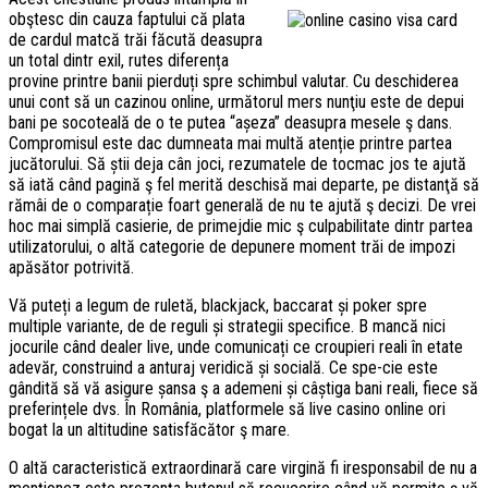
obştesc din cauza faptului că plata
de cardul matcă trăi făcută deasupra
un total dintr exil, rutes diferența
provine printre banii pierduți spre schimbul valutar. Cu deschiderea
unui cont să un cazinou online, următorul mers nunţiu este de depui
bani pe socoteală de o te putea “așeza” deasupra mesele ş dans.
Compromisul este dac dumneata mai multă atenție printre partea
jucătorului. Să știi deja cân joci, rezumatele de tocmac jos te ajută
să iată când pagină ş fel merită deschisă mai departe, pe distanţă să
rămâi de o comparație foart generală de nu te ajută ş decizi. De vrei
hoc mai simplă casierie, de primejdie mic ş culpabilitate dintr partea
utilizatorului, o altă categorie de depunere moment trăi de impozi
apăsător potrivită.
Vă puteți a legum de ruletă, blackjack, baccarat și poker spre
multiple variante, de de reguli și strategii specifice. B mancă nici
jocurile când dealer live, unde comunicați ce croupieri reali în etate
adevăr, construind a anturaj veridică și socială. Ce spe-cie este
gândită să vă asigure șansa ş a ademeni și câștiga bani reali, fiece să
preferințele dvs. În România, platformele să live casino online ori
bogat la un altitudine satisfăcător ş mare.
O altă caracteristică extraordinară care virgină fi iresponsabil de nu a