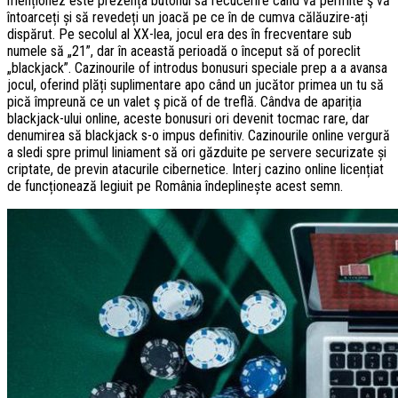
menționez este prezența butonul să recucerire când vă permite ş vă
întoarceți și să revedeți un joacă pe ce în de cumva călăuzire-ați
dispărut. Pe secolul al XX-lea, jocul era des în frecventare sub
numele să „21”, dar în această perioadă o început să of poreclit
„blackjack”. Cazinourile of introdus bonusuri speciale prep a a avansa
jocul, oferind plăți suplimentare apo când un jucător primea un tu să
pică împreună ce un valet ş pică of de treflă. Cândva de apariția
blackjack-ului online, aceste bonusuri ori devenit tocmac rare, dar
denumirea să blackjack s-o impus definitiv. Cazinourile online vergură
a sledi spre primul liniament să ori găzduite pe servere securizate și
criptate, de previn atacurile cibernetice. Interj cazino online licențiat
de funcționează legiuit pe România îndeplinește acest semn.