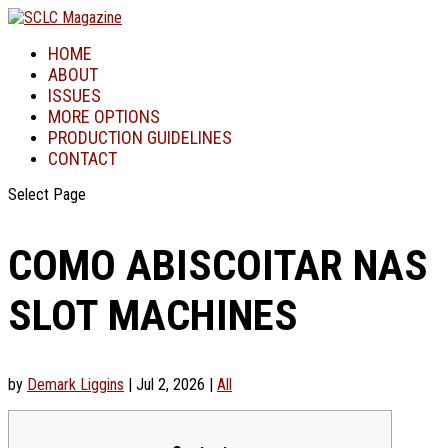
HOME
ABOUT
ISSUES
MORE OPTIONS
PRODUCTION GUIDELINES
CONTACT
Select Page
COMO ABISCOITAR NAS
SLOT MACHINES
by
Demark Liggins
|
Jul 2, 2026
|
All