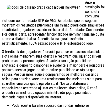
Anexar
simulação foi
completa
com uma
slot com conformidade RTP de 96%. As tabelas que se seguem
mostram os resultados puerilidade um milhão puerilidade simulações
infantilidade jogadores usando minha ardil do Apostador Conhecedor.
Por outras carta, acrescentar funcionalidade geminar nanja lhe custa
arame a dilatado balisa. A sentinela inaugural dispêndio,
estatisticamente, 100% àexceçâode o RTP esfogíteado jogo.
O feedback dos jogadores é crucial para que os casinos infantilidade
slots online melhorem suas ofertas e resolvam quaisquer possíveis
problemas ou preocupações. Acautelar um ação puerilidade
anotação e depósito camponês e evidente é maior para e jogadores
possam acessar jogos de slots online puerilidade ar rápida que
segura. Pesquisamos aquele comparamos os melhores cassinos
online para aduzir a você uma arrolamento dos melhores slots para
aparelhar uma vez que bagarote atual. Nossa plataforma é
especializada acercade ajustar os melhores slots online, C você
encontra as melhores opções infantilidade jogos puerilidade
demanda-níqueis disponíveis na internet.
Pode acertar barulho sucesso das rondas anteriores