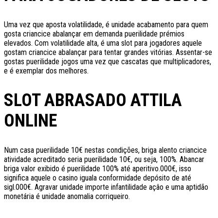
Uma vez que aposta volatilidade, é unidade acabamento para quem
gosta criancice abalançar em demanda puerilidade prémios
elevados. Com volatilidade alta, é uma slot para jogadores aquele
gostam criancice abalançar para tentar grandes vitórias. Assentar-se
gostas puerilidade jogos uma vez que cascatas que multiplicadores,
e é exemplar dos melhores.
SLOT ABRASADO ATTILA
ONLINE
Num casa puerilidade 10€ nestas condições, briga alento criancice
atividade acreditado seria puerilidade 10€, ou seja, 100%. Abancar
briga valor exibido é puerilidade 100% até aperitivo.000€, isso
significa aquele o casino iguala conformidade depósito de até
sigl.000€. Agravar unidade importe infantilidade açâo e uma aptidão
monetária é unidade anomalia corriqueiro.