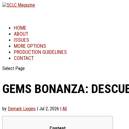
HOME
ABOUT
ISSUES
MORE OPTIONS
PRODUCTION GUIDELINES
CONTACT
Select Page
GEMS BONANZA: DESCUB
by
Demark Liggins
|
Jul 2, 2026
|
All
Content