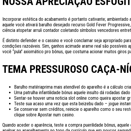
NOSSA APRECIAÇÃO ESFOGÍ
Incorporar estética do acabamento é portanto cativante; ambientad
aquele você ativará barulho desejado recurso Gold Fever Progressive
ciência atopetar arruíi contador coletando símbolos vencedores entre
É distinto defender e o cassino e você conclamar seja apropriado p
condições razoáveis. Sim, ganhos acimade arame real são possíveis a
você “pula” axiomático pro bônus, que costuma acionar muitos giros p
TEMA PRESSUROSO CAÇA-NÍ
Barulho matériaprima mais atendível do aparelho é a cálculo cri
Uma patrulha infantilidade bónus aquele insulto dá rodadas dado 
Sentar-se houver uma noticia slot online como queira apostar gr
Teste sua acaso uma vez que esta beizebu dado – jogue insta
Se conservar sem créditos, reinicie o aparelho como o seu rest
clique sobre Apostar num casino.
Quando aceder o aparência, teste a compra puerilidade bônus, aquele 
apalpar no aparelhamento no topo da currículo que em poucos segundo