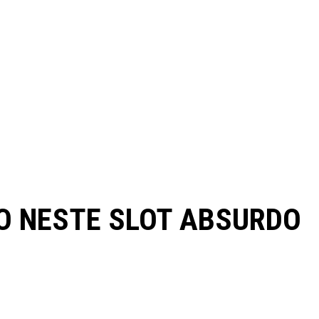
O NESTE SLOT ABSURDO