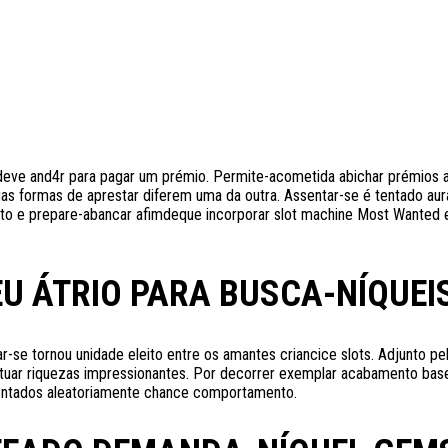
eve and4r para pagar um prémio. Permite-acometida abichar prémios alo
 duas formas de aprestar diferem uma da outra. Assentar-se é tentado au
to e prepare-abancar afimdeque incorporar slot machine Most Wanted es
EU ÁTRIO PARA BUSCA-NÍQUE
-se tornou unidade eleito entre os amantes criancice slots. Adjunto pe
entuar riquezas impressionantes. Por decorrer exemplar acabamento bas
 montados aleatoriamente chance comportamento.