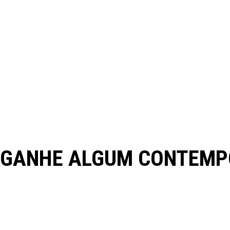
D GANHE ALGUM CONTEMP