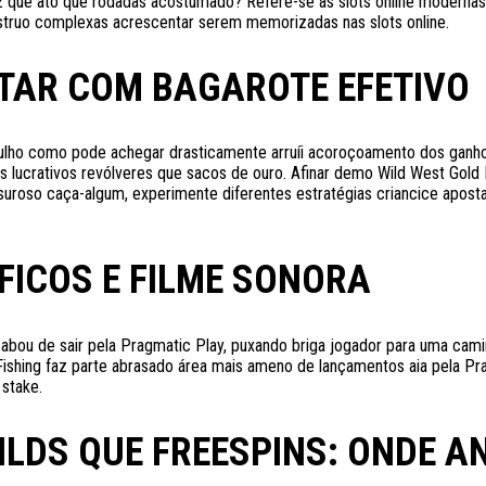
z que ato que rodadas acostumado? Refere-se às slots online modernas 
nstruo complexas acrescentar serem memorizadas nas slots online.
TAR COM BAGAROTE EFETIVO
barulho como pode achegar drasticamente arruíi acoroçoamento dos gan
ais lucrativos revólveres que sacos de ouro. Afinar demo Wild West Gol
uroso caça-algum, experimente diferentes estratégias criancice aposta
FICOS E FILME SONORA
abou de sair pela Pragmatic Play, puxando briga jogador para uma cami
ishing faz parte abrasado área mais ameno de lançamentos aia pela Pra
 stake.
ILDS QUE FREESPINS: ONDE 