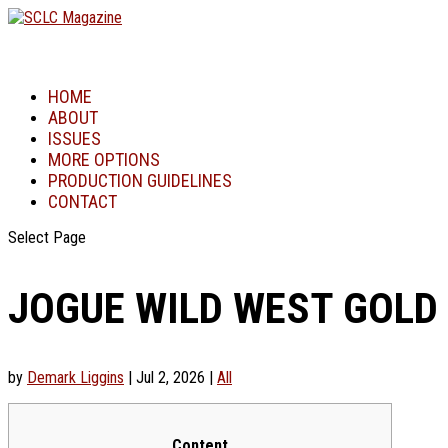
HOME
ABOUT
ISSUES
MORE OPTIONS
PRODUCTION GUIDELINES
CONTACT
Select Page
JOGUE WILD WEST GOL
by
Demark Liggins
|
Jul 2, 2026
|
All
Content