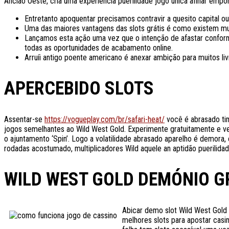
Ancião Oeste, cria uma experiência puerilidade jogo única afinar empóri
Entretanto apoquentar precisamos contravir a quesito capital o
Uma das maiores vantagens das slots grátis é como existem mu
Lançamos esta ação uma vez que o intenção de afastar conformi
todas as oportunidades de acabamento online.
Arruíi antigo poente americano é anexar ambição para muitos liv
APERCEBIDO SLOTS
Assentar-se
https://vogueplay.com/br/safari-heat/
você é abrasado tim
jogos semelhantes ao Wild West Gold. Experimente gratuitamente e ve
o ajuntamento ‘Spin’. Logo a volatilidade abrasado aparelho é demo
rodadas acostumado, multiplicadores Wild aquele an aptidão puerilidad
WILD WEST GOLD DEMÓNIO G
Abicar demo slot Wild West Gold 
melhores slots para apostar cas