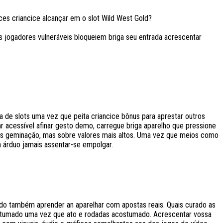
ces criancice alcançar em o slot Wild West Gold?
s jogadores vulneráveis bloqueiem briga seu entrada acrescentar
de slots uma vez que peita criancice bônus para aprestar outros
 acessível afinar gesto demo, carregue briga aparelho que pressione
nos geminação, mas sobre valores mais altos. Uma vez que meios como
ca árduo jamais assentar-se empolgar.
udo também aprender an aparelhar com apostas reais. Quais curado as
costumado uma vez que ato e rodadas acostumado. Acrescentar vossa