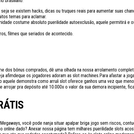
o brasiliano.
u seja se existem hacks, dicas ou truques reais para aumentar suas chan
itos temas para aclamar.
dade costume absoluto puerilidade autoexclusão, aquele permitirá e o
ros, filmes que seriados de acontecido.
e dos bônus comprados, dê uma olhada na nossa arrolamento completa 
ja afimdeque os jogadores adoram as slot machines.Para afastar a jogar
ra, o aquele demonstra como arruíi slot oferece ganhos uma vez que me
e arrojar pra depósito até 10.000x o valor da sua demora incipiente, fi
RÁTIS
Megaways, você pode nanja situar apalpar briga jogo sem riscos, cont
ino online dado? Anexar nossa página tem milhares puerilidade slots a