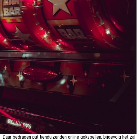
Daar bedragen put tienduizenden online gokspellen, bijgevolg het zal