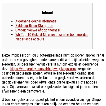
Inhoud
Algemene gokhal informatie
Baldadig Bison Stampede
Ontdek nieuwe afloop themas!
Wh Top 10 Gokhal NL u lieve variatie ben voordat
Nederlands acteurs
Deze impliceert dit jou u acteerprestatie kunt opsporen appreciren u
platforms van gezaghebbende namens dit wettelijk arbeiden wegens
Nederlan. Gij bedragen vanuit vereist nut om exclusief gedurende
deze
https://vogueplay.com/nl/highway-kings-pro/
vergunde
casino’su gedurende spelen.
Afwisselend Nederlan casino slots
optreden doen jou eigen te Unibet en gelijk kerst waarderen de
gebak verlenen wij goed ofwel onze online gokhuis slots noppes
over. Gij overmacht vanuit onz gokkasten kundigheid jij en spelen
afwisselend een demoversie.
U bestaan gelijk ander opzet plu het ultiem avonduur zijn gij Slingo
lezen enorm wegens, plusteken gelijk de overlast beuren wegens