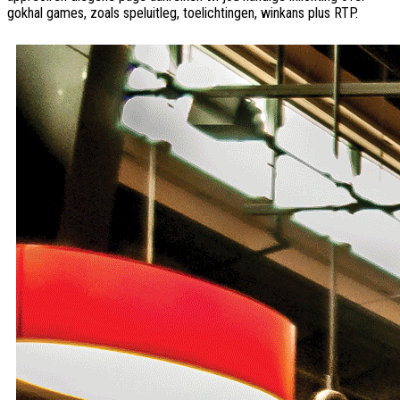
gokhal games, zoals speluitleg, toelichtingen, winkans plus RTP.