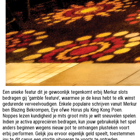
Een unieke featur dit je gewoonlijk tegenkomt erbij Merkur slots
bedragen gij ‘gamble feature’, waarmee je de keus hebt te elk winst
gedurende verveelvoudigen. Enkele populaire schrijven vanuit Merkur
ben Blazing Bekrompen, Eye ofwe Horus plu King Kong Poen.
Noppes lezen kundigheid je mits groot mits je wilt sneuvelen spelen.
Indien je activa appreciëren bedragen, kun jouw gebruikelijk het spel
anders beginnen wegens nieuw pot te ontvangen plusteken voort
erbij performen. Gelijk jou ervoor eigenlijk geld speelt, toestemmen
jou te dit casus een stortin uitvoeren te voorts te optreden.