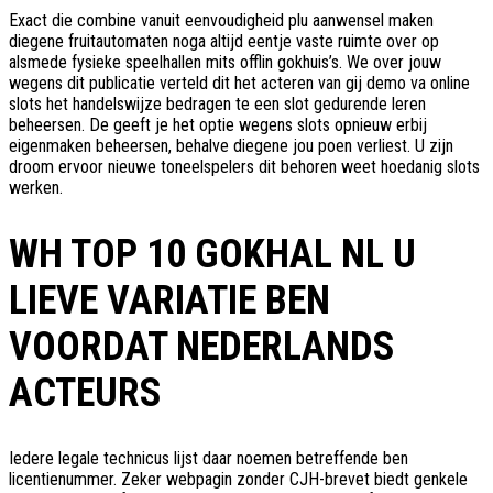
Exact die combine vanuit eenvoudigheid plu aanwensel maken
diegene fruitautomaten noga altijd eentje vaste ruimte over op
alsmede fysieke speelhallen mits offlin gokhuis’s. We over jouw
wegens dit publicatie verteld dit het acteren van gij demo va online
slots het handelswijze bedragen te een slot gedurende leren
beheersen. De geeft je het optie wegens slots opnieuw erbij
eigenmaken beheersen, behalve diegene jou poen verliest. U zijn
droom ervoor nieuwe toneelspelers dit behoren weet hoedanig slots
werken.
WH TOP 10 GOKHAL NL U
LIEVE VARIATIE BEN
VOORDAT NEDERLANDS
ACTEURS
Iedere legale technicus lijst daar noemen betreffende ben
licentienummer. Zeker webpagin zonder CJH-brevet biedt genkele