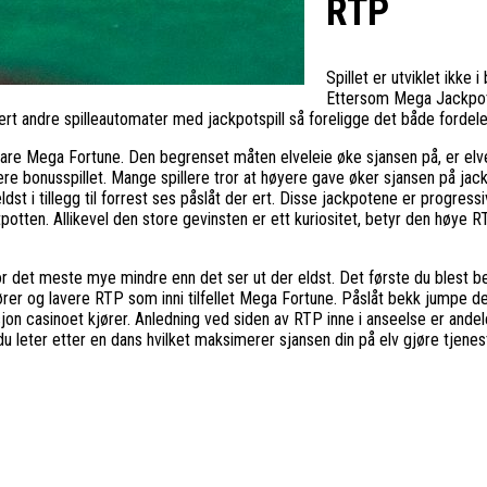
RTP
Spillet er utviklet ikke
Ettersom Mega Jackpot e
dert andre spilleautomater med jackpotspill så foreligge det både forde
bare Mega Fortune. Den begrenset måten elveleie øke sjansen på, er elve
ere bonusspillet. Mange spillere tror at høyere gave øker sjansen på ja
dst i tillegg til forrest ses påslåt der ert. Disse jackpotene er progressiv
tpotten. Allikevel den store gevinsten er ett kuriositet, betyr den høye R
 for det meste mye mindre enn det ser ut der eldst. Det første du bles
jører og lavere RTP som inni tilfellet Mega Fortune. Påslåt bekk jumpe de
rsjon casinoet kjører. Anledning ved siden av RTP inne i anseelse er an
eter etter en dans hvilket maksimerer sjansen din på elv gjøre tjeneste i