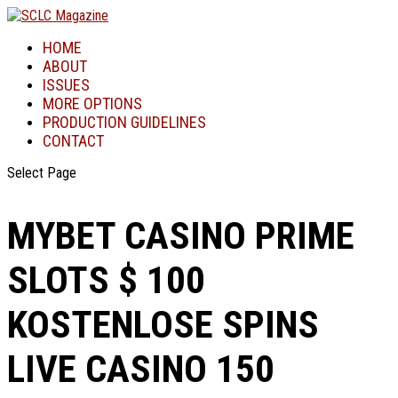
HOME
ABOUT
ISSUES
MORE OPTIONS
PRODUCTION GUIDELINES
CONTACT
Select Page
MYBET CASINO PRIME
SLOTS $ 100
KOSTENLOSE SPINS
LIVE CASINO 150