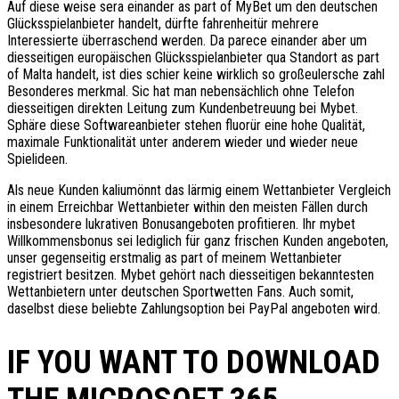
Auf diese weise sera einander as part of MyBet um den deutschen
Glücksspielanbieter handelt, dürfte fahrenheitür mehrere
Interessierte überraschend werden. Da parece einander aber um
diesseitigen europäischen Glücksspielanbieter qua Standort as part
of Malta handelt, ist dies schier keine wirklich so großeulersche zahl
Besonderes merkmal. Sic hat man nebensächlich ohne Telefon
diesseitigen direkten Leitung zum Kundenbetreuung bei Mybet.
Sphäre diese Softwareanbieter stehen fluorür eine hohe Qualität,
maximale Funktionalität unter anderem wieder und wieder neue
Spielideen.
Als neue Kunden kaliumönnt das lärmig einem Wettanbieter Vergleich
in einem Erreichbar Wettanbieter within den meisten Fällen durch
insbesondere lukrativen Bonusangeboten profitieren. Ihr mybet
Willkommensbonus sei lediglich für ganz frischen Kunden angeboten,
unser gegenseitig erstmalig as part of meinem Wettanbieter
registriert besitzen. Mybet gehört nach diesseitigen bekanntesten
Wettanbietern unter deutschen Sportwetten Fans. Auch somit,
daselbst diese beliebte Zahlungsoption bei PayPal angeboten wird.
IF YOU WANT TO DOWNLOAD