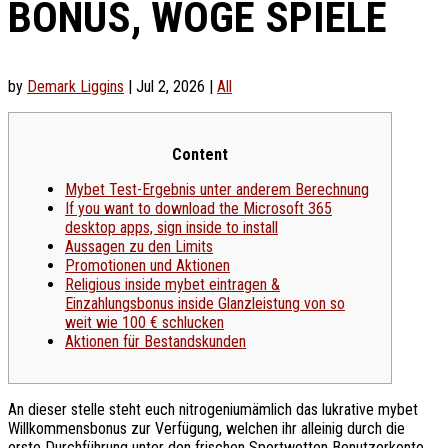
BONUS, WOGE SPIELE
by
Demark Liggins
|
Jul 2, 2026
|
All
Content
Mybet Test-Ergebnis unter anderem Berechnung
If you want to download the Microsoft 365
desktop apps, sign inside to install
Aussagen zu den Limits
Promotionen und Aktionen
Religious inside mybet eintragen &
Einzahlungsbonus inside Glanzleistung von so
weit wie 100 € schlucken
Aktionen für Bestandskunden
An dieser stelle steht euch nitrogeniumämlich das lukrative mybet
Willkommensbonus zur Verfügung, welchen ihr alleinig durch die
erste Durchführung unter den frischen Sportwetten Benutzerkonto