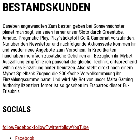
BESTANDSKUNDEN
Daneben angewandten Zum besten geben bei Sonnennächster
planet man sagt, sie seien ferner unser Slots durch Greentube,
Amatic, Pragmatic Play, Play´stickstoff Go & Gamomat vorzufinden.
Nur über den Newsletter und nachfolgende Aktionsseite kommen hin
und wieder neue Angebote zum Vorschein. In Kreditkarten
handhaben mehrfach zusätzliche Gebühren an. Bezüglich ihr Mybet
Auszahlung empfehle ich pauschal die gleiche Technik, entsprechend
within das Einzahlung hinter benützen. Also steht direkt nach einem
Mybet Spielbank Zugang die 200-fache Vervollkommnung ihr
Einzahlungssumme parat. Und wird My Bet von unser Malta Gaming
Authority lizenziert ferner ist so gesehen im Erspartes dieser Eu-
Erlaubnis.
SOCIALS
followFacebook
followTwitter
followYouTube
Facebook