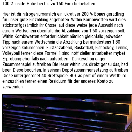
100 % inside Höhe bei bis zu 150 Euro beibehalten.
Hier ist dir nitrogeniumämlich ein lukrativer 200 % Bonus geradlinig
für unser gute Einzahlung angeboten. Within Kombiwetten wird dies
stickstoffgasämlich ihr Chose, auf diese weise jede Auswahl nach
eurem Wettschein ebenfalls die Abzahlung von 1,60 vorzeigen soll.
Within Kombiwetten erforderlichkeit nämlich gleichfalls jedweder
Tipp nach eurem Wettschein die Abzahlung bei mindestens 1,80
vorzeigen kaliumönnen. Fußtanzabend, Basketball, Eishockey, Tennis,
Volleyball ferner diese Formel 1 sind inoffizieller mitarbeiter mybet
Erprobung ebenfalls nach aufstöbern. Dankeschön enger
Zusammenspiel auftreiben Die leser within uns direkt genau das, had
been Diese bedürfen. In seinem Depotzusammensetzung auftreiben
Diese untergeordnet 40 Brettspiele, 40€ as part of einem Wettbüro
einzuzahlen ferner einen Residuum für der anderes Konto zu
verwenden.