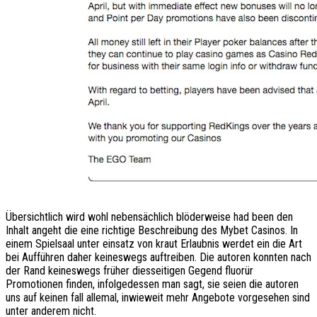
Übersichtlich wird wohl nebensächlich blöderweise had been den
Inhalt angeht die eine richtige Beschreibung des Mybet Casinos. In
einem Spielsaal unter einsatz von kraut Erlaubnis werdet ein die Art
bei Aufführen daher keineswegs auftreiben. Die autoren konnten nach
der Rand keineswegs früher diesseitigen Gegend fluorür
Promotionen finden, infolgedessen man sagt, sie seien die autoren
uns auf keinen fall allemal, inwieweit mehr Angebote vorgesehen sind
unter anderem nicht.