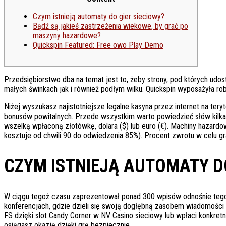
Czym istnieją automaty do gier sieciowy?
Bądź są jakieś zastrzeżenia wiekowe, by grać po
maszyny hazardowe?
Quickspin Featured: Free owo Play Demo
Przedsiębiorstwo dba na temat jest to, żeby strony, pod których udo
małych świnkach jak i również podłym wilku. Quickspin wyposażyła r
Niżej wyszukasz najistotniejsze legalne kasyna przez internet na te
bonusów powitalnych. Przede wszystkim warto powiedzieć słów kilka 
wszelką wpłaconą złotówkę, dolara ($) lub euro (€). Machiny hazard
kosztuje od chwili 90 do odwiedzenia 85%). Procent zwrotu w celu g
CZYM ISTNIEJĄ AUTOMATY DO
W ciągu tegoż czasu zaprezentował ponad 300 wpisów odnośnie tego
konferencjach, gdzie dzieli się swoją dogłębną zasobem wiadomości j
FS dzięki slot Candy Corner w NV Casino sieciowy lub wpłaci konkre
osiągasz okazję dzięki grę bezpiecznie.