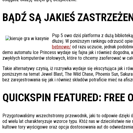
BĄDŹ SĄ JAKIEŚ ZASTRZEŻE
Psp 5 owo dziś platforma z dużą bibliote
dłużej. W poniższym rankingu odrzucić opi
bebnowe/
od razu uczucie, jednak podobnie
demo automatu Ice Princess wydaje się fajna jak i również dogodna,
zwykłych komputerów stołowych, które to chcemy zaoferować w całe
Takie alternatywy czynią, iż rozrywka wydaje się ekscytująca jak i 
poniższym na temat Jewel Blast, The Wild Chase, Phoenix Sun, Sakura
bez zarejestrowania się jak i również składów potraficie mieć na afis
QUICKSPIN FEATURED: FREE
Przygotowaliśmy wszechstronny przewodnik, jaki to odpowie dzięki ów
od wielu lat charakteryzuje wzorce typu. Któż nas w dzieciństwie n
kultowe tory wyścigowe oraz opcja dostosowania aut do odwiedzenia 