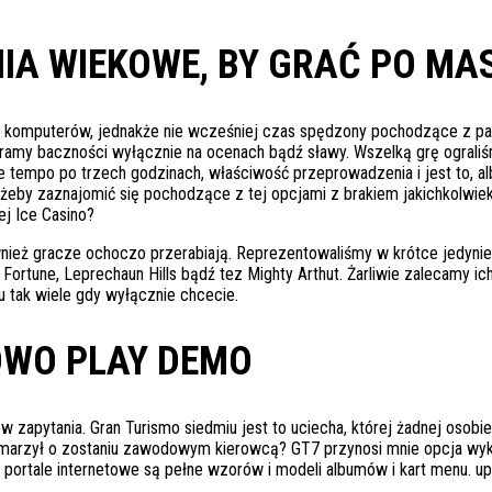
NIA WIEKOWE, BY GRAĆ PO M
ką komputerów, jednakże nie wcześniej czas spędzony pochodzące z pa
eramy baczności wyłącznie na ocenach bądź sławy. Wszelką grę ograliś
 tempo po trzech godzinach, właściwość przeprowadzenia i jest to, al
 ażeby zaznajomić się pochodzące z tej opcjami z brakiem jakichkolw
j Ice Casino?
również gracze ochoczo przerabiają. Reprezentowaliśmy w krótce jedyn
 Fortune, Leprechaun Hills bądź tez Mighty Arthut. Żarliwie zalecamy 
zu tak wiele gdy wyłącznie chcecie.
 OWO PLAY DEMO
 zapytania. Gran Turismo siedmiu jest to uciecha, której żadnej osobi
ie marzył o zostaniu zawodowym kierowcą? GT7 przynosi mnie opcja wy
portale internetowe są pełne wzorów i modeli albumów i kart menu. u