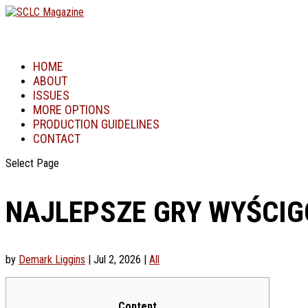
HOME
ABOUT
ISSUES
MORE OPTIONS
PRODUCTION GUIDELINES
CONTACT
Select Page
NAJLEPSZE GRY WYŚCIG
by
Demark Liggins
|
Jul 2, 2026
|
All
Content