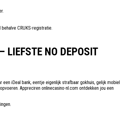
r.
l behalve CRUKS-registratie.
 LIEFSTE NO DEPOSIT
 een iDeal bank, eentje eigenlijk strafbaar gokhuis, gelijk mobiel
us opvoeren. Appreciren onlinecasino-nl.com ontdekken jou een
ingen.