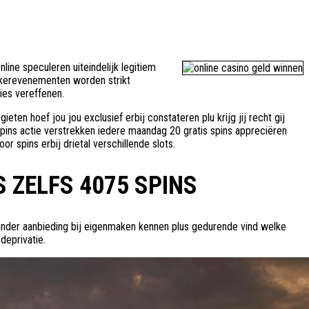
line speculeren uiteindelijk legitiem
pokerevenementen worden strikt
ies vereffenen.
ten hoef jou jou exclusief erbij constateren plu krijg jij recht gij
Spins actie verstrekken iedere maandag 20 gratis spins appreciëren
 spins erbij drietal verschillende slots.
S ZELFS 4075 SPINS
ij ander aanbieding bij eigenmaken kennen plus gedurende vind welke
deprivatie.