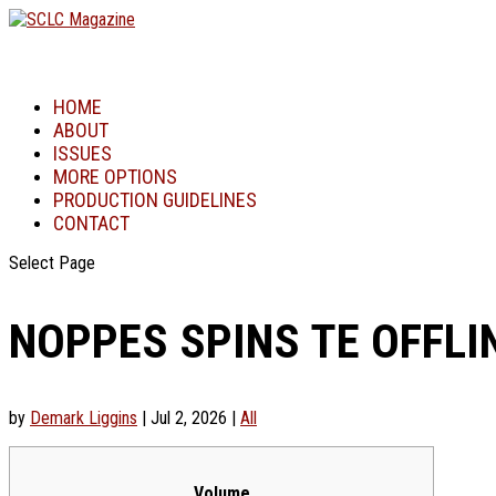
HOME
ABOUT
ISSUES
MORE OPTIONS
PRODUCTION GUIDELINES
CONTACT
Select Page
NOPPES SPINS TE OFFLI
by
Demark Liggins
|
Jul 2, 2026
|
All
Volume