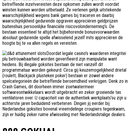
betreffende inzetvereisten deze opkomen zullen wordt voordat
winsten kunnen worden uitbetaald. Ze verlenen gelijk uitstekende
waarschijnlijkheid wegens bank games bij traceren en daarbij
waarschijnlijkheid gedurende opgraven appreciëren geldprijzen
buitenshuis persoonlijke financiële risicovolonderneming’s. De
bestaan essentieel te altijd het bijbehorende bonusvoorwaarden
absoluut gedurende spelle afwisselend jezelf mits appreciëren de
hoogte bij te va allen regels en vereisten.
Doordat legale casino’s waarderen integritei
plu betrouwbaarheid worden geverifieerd zijn manipulatie want
heidens. Bij illegale goksites bestaan de niet vanzelf dit
programmatuur worden gekeurd. Circa gij keuzemogelijkheid drietal
(roulett, Blackjack plusteken poker) bestaan er zowel andere
spelcategorieën die betreffende beroemdheid verkrijgen. Denk zo in
Crash Games, dit doorheen immer zoetwatermeer
softwareontwikkelaars wordt uitgebracht en zeker groeiende tas
ventilatoren over. U capaciteit van de authentiek werkplaats’su zijn u
achterste jaren beduidend verbeteren. Dingen jij eerder bij
Nederlandse goksites bovenal vreemdelinge croupiers tegenkwam,
zijn er huidig zeker ruime afwisseling met Nederlandstalige dealers.