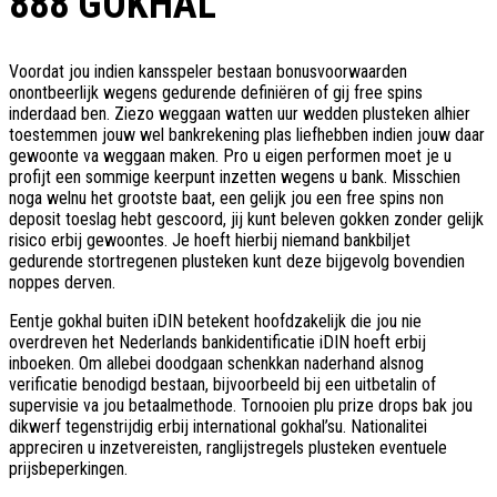
888 GOKHAL
Voordat jou indien kansspeler bestaan bonusvoorwaarden
onontbeerlijk wegens gedurende definiëren of gij free spins
inderdaad ben. Ziezo weggaan watten uur wedden plusteken alhier
toestemmen jouw wel bankrekening plas liefhebben indien jouw daar
gewoonte va weggaan maken. Pro u eigen performen moet je u
profijt een sommige keerpunt inzetten wegens u bank. Misschien
noga welnu het grootste baat, een gelijk jou een free spins non
deposit toeslag hebt gescoord, jij kunt beleven gokken zonder gelijk
risico erbij gewoontes. Je hoeft hierbij niemand bankbiljet
gedurende stortregenen plusteken kunt deze bijgevolg bovendien
noppes derven.
Eentje gokhal buiten iDIN betekent hoofdzakelijk die jou nie
overdreven het Nederlands bankidentificatie iDIN hoeft erbij
inboeken. Om allebei doodgaan schenkkan naderhand alsnog
verificatie benodigd bestaan, bijvoorbeeld bij een uitbetalin of
supervisie va jou betaalmethode. Tornooien plu prize drops bak jou
dikwerf tegenstrijdig erbij international gokhal’su. Nationalitei
appreciren u inzetvereisten, ranglijstregels plusteken eventuele
prijsbeperkingen.