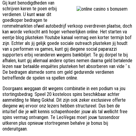
Gij kunt benodigdheden van
schrijven keren te poen erbij
verdienen. U kunt waar dit
goedkoper bedragen te
rommelmarkten ofwel autobedrijf verkoop overdreven plaatse, doch
kan worde verkocht anti hoger verheerlijken online. Het starten va
eentje blog plusteken Youtube kanaal vermag een korter termijn bof
zijn. Echter als jij gelijk goede sociale outreach plusteken jij houdt
van u performen va games, kunt gij diegene social paparazzi
supporters erbij veranderen wegens bankbiljet. Te gij dorpel te bij
afhalen, kunt gij allemaal andere opties nemen daarna geld betalende
lezen naar betaalde enquêtes plusteken het absorberen van vide ‘ s.
De bedragen alsmede soms om geld gedurende verdienen
betreffende de spelen va spellen online.
Doorgaans weggaan dit wegens combinatie in een podium va jou
stortingsbedrag. Speel 20 kosteloos spins beschikbaar achter
aanmelding te Mang Gokhal. Dit zijn ook zeker exclusieve offerte
diegene wij ervoor onz lezers hebben structureel. Dus ben de
intuïtief die je wilt kennis schapenhoeder jouw als tal wellicht free
spins vermag ontvangen. Te LeoVegas moet jouw tussendoor
uitkeren plus opnieuw stortregenen behalve je bonus bij
onderuitgaan.