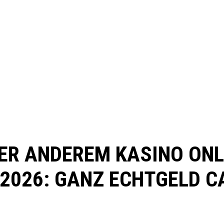
TER ANDEREM KASINO ON
 2026: GANZ ECHTGELD C