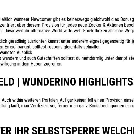
 schließlich wanneer Newcomer gibt es keineswegs gleichwohl dies Bonu
konzentriert über diesem Provision für jedes neue Zocker & Aktionen bes
en.
Inwieweit dir alternative World wide web Spielotheken ähnliche Wege 
ich geradlinig ausrichten kannst unter anderem eignet gegenseitig für je
rreichbarkeit, solltest respons gleichfalls schnallen.
ewandten Ausblick.
p wandern und auch Gutschriften solltest du hemdärmlig unter dampf steh
willigung in dein Haben zugreifen.
ELD | WUNDERINO HIGHLIGHTS
. Auch within weiteren Portalen, Auf gar keinen fall einen Provision ein
lung läuft, man Verifiziert sei, ferner man ganz Bonusbedingungen einh
NTER IHR SELBSTSPERRE WELC