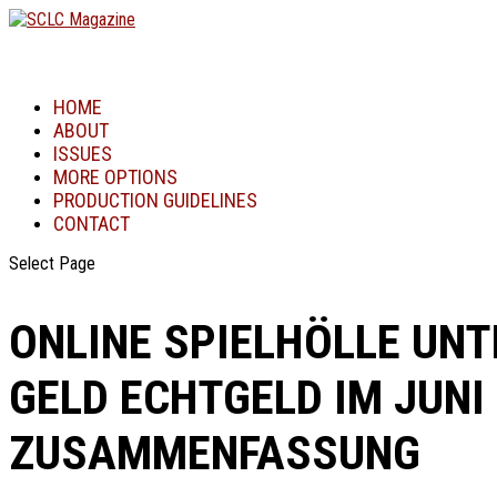
HOME
ABOUT
ISSUES
MORE OPTIONS
PRODUCTION GUIDELINES
CONTACT
Select Page
ONLINE SPIELHÖLLE UN
GELD ECHTGELD IM JUNI
ZUSAMMENFASSUNG