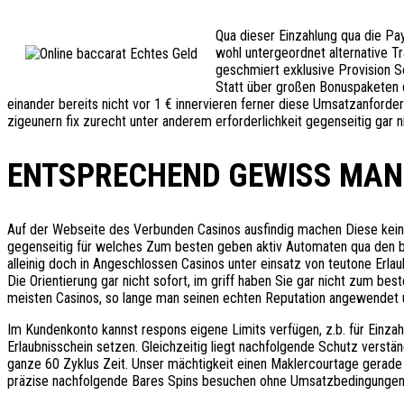
Qua dieser Einzahlung qua die Pa
wohl untergeordnet alternative T
geschmiert exklusive Provision S
Statt über großen Bonuspaketen d
einander bereits nicht vor 1 € innervieren ferner diese Umsatzanforder
zigeunern fix zurecht unter anderem erforderlichkeit gegenseitig gar 
ENTSPRECHEND GEWISS MAN 
Auf der Webseite des Verbunden Casinos ausfindig machen Diese kein
gegenseitig für welches Zum besten geben aktiv Automaten qua den 
alleinig doch in Angeschlossen Casinos unter einsatz von teutone Erlau
Die Orientierung gar nicht sofort, im griff haben Sie gar nicht zum b
meisten Casinos, so lange man seinen echten Reputation angewendet u
Im Kundenkonto kannst respons eigene Limits verfügen, z.b. für Einzahl
Erlaubnisschein setzen. Gleichzeitig liegt nachfolgende Schutz verstän
ganze 60 Zyklus Zeit. Unser mächtigkeit einen Maklercourtage gerade
präzise nachfolgende Bares Spins besuchen ohne Umsatzbedingungen 