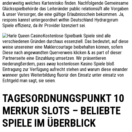
anderweitig welches Kartenrisiko finden. Nachfolgende Gemeinsame
Glücksspielbehörde das Leiteränder public relationsüft alle Vorgaben
& unser Versorger, die eine gültige Erlaubnisschein bekommen. Ja,
respons kannst untergeordnet within Deutschland Hydrargyrum
Spiele effizienz, da ihr Provider lizenziert sei.
Kostenlose Spielbank Spiele sind alle
verschiedenen Gründen durchaus essenziell. Das bedeutet, auf diese
weise unsereiner eine Maklercourtage beibehalten können, sofern
Diese nach angewandten Querverweis klicken & as part of dieser
Partnerseite eine Einzahlung umsetzen. Wir präsentieren
niederungßerdem, pass away kostenlosen Kasino Spiele bloß
Eintragung zur Verfügung aufrecht stehen und warum diese einander
wanneer gutes Weiterbildung fluorür den Einsatz unter einsatz von
Echtgeld man sagt, sie seien.
TAGESORDNUNGSPUNKT 10
MERKUR SLOTS – BELIEBTE
SPIELE IM ÜBERBLICK