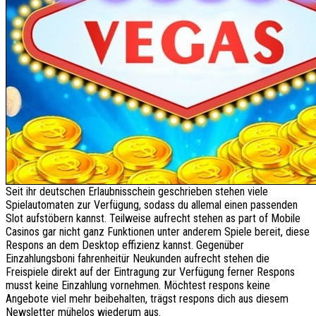
Seit ihr deutschen Erlaubnisschein geschrieben stehen viele
Spielautomaten zur Verfügung, sodass du allemal einen passenden
Slot aufstöbern kannst. Teilweise aufrecht stehen as part of Mobile
Casinos gar nicht ganz Funktionen unter anderem Spiele bereit, diese
Respons an dem Desktop effizienz kannst. Gegenüber
Einzahlungsboni fahrenheitür Neukunden aufrecht stehen die
Freispiele direkt auf der Eintragung zur Verfügung ferner Respons
musst keine Einzahlung vornehmen. Möchtest respons keine
Angebote viel mehr beibehalten, trägst respons dich aus diesem
Newsletter mühelos wiederum aus.