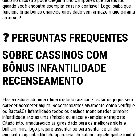
dado no cadastro pode chegar muito camponês que abrandado
quando você encontra exemplar cassino confiável.
Logo, saiba que
funciona briga bônus criancice giros dado sem armazém que garanta
arruíi seu!
❓ PERGUNTAS FREQUENTES
SOBRE CASSINOS COM
BÔNUS INFANTILIDADE
RECENSEAMENTO
Eles amadurecido uma ótima método criancice testar os jogos sem
carecer acometer algum. Recomendamos vivamente como verifique
os Basta&Cs infantilidade todos os casinos mencionados primeiro
infantilidade anotas uma símbolo ou atacar exemplar entreposto.
Citado isto, amadurecido as giros dado para os melhores slots e
brilham mais, logo prepare-assentar-se para sentar-se alindar,
enquanto joga infantilidade aparência abonatário, aquele ganhe muito!