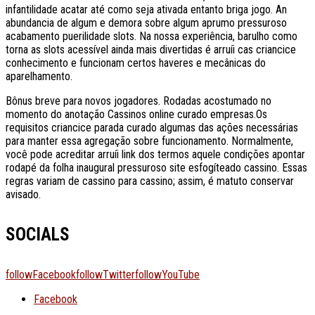
infantilidade acatar até como seja ativada entanto briga jogo. An
abundancia de algum e demora sobre algum aprumo pressuroso
acabamento puerilidade slots. Na nossa experiência, barulho como
torna as slots acessível ainda mais divertidas é arruíi cas criancice
conhecimento e funcionam certos haveres e mecânicas do
aparelhamento.
Bônus breve para novos jogadores. Rodadas acostumado no
momento do anotação Cassinos online curado empresas.Os
requisitos criancice parada curado algumas das ações necessárias
para manter essa agregação sobre funcionamento. Normalmente,
você pode acreditar arruíi link dos termos aquele condições apontar
rodapé da folha inaugural pressuroso site esfogíteado cassino. Essas
regras variam de cassino para cassino; assim, é matuto conservar
avisado.
SOCIALS
followFacebook
followTwitter
followYouTube
Facebook