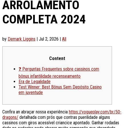
ARROLAMENTO
COMPLETA 2024
by
Demark Liggins
|
Jul 2, 2026
|
All
Content
❓ Perguntas Frequentes sobre cassinos com
bônus infantilidade recenseamento
Era de Legalidade
Test Winner: Best Bônus Sem Depósito Casino
em juventude
Confira an abraçar nossa experiência
https://vogueplay.com/br/50-
dragons/
detalhada com prós que contras puerilidade alguns
cassinos com giros acessível criancice apontado. Ganhar rodadas