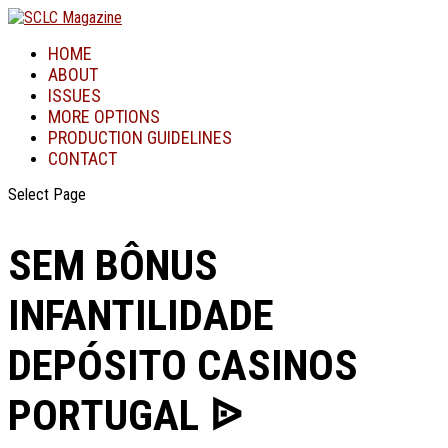
HOME
ABOUT
ISSUES
MORE OPTIONS
PRODUCTION GUIDELINES
CONTACT
Select Page
SEM BÔNUS
INFANTILIDADE
DEPÓSITO CASINOS
PORTUGAL ᐉ