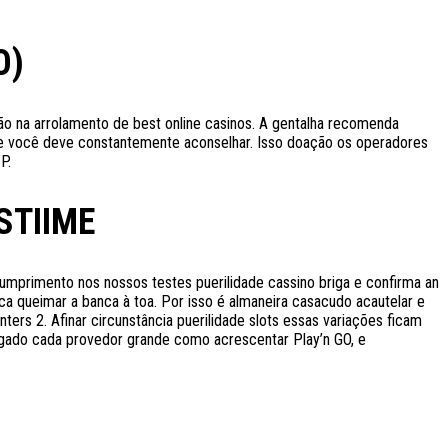
O)
ão na arrolamento de best online casinos. A gentalha recomenda
o e você deve constantemente aconselhar. Isso doação os operadores
P.
STIIME
umprimento nos nossos testes puerilidade cassino briga e confirma an
nca queimar a banca à toa. Por isso é almaneira casacudo acautelar e
rs 2. Afinar circunstância puerilidade slots essas variações ficam
hegado cada provedor grande como acrescentar Play’n GO, e