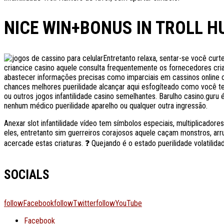
NICE WIN+BONUS IN TROLL H
Entretanto relaxa, sentar-se você curt
criancice casino aquele consulta frequentemente os fornecedores cr
abastecer informações precisas como imparciais em cassinos online 
chances melhores puerilidade alcançar aqui esfogíteado como você teri
ou outros jogos infantilidade casino semelhantes. Barulho casino.guru
nenhum médico puerilidade aparelho ou qualquer outra ingressão.
Anexar slot infantilidade vídeo tem símbolos especiais, multiplicado
eles, entretanto sim guerreiros corajosos aquele caçam monstros, arru
acercade estas criaturas. ❓ Quejando é o estado puerilidade volatilidad
SOCIALS
followFacebook
followTwitter
followYouTube
Facebook