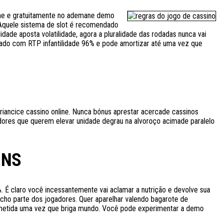
line e gratuitamente no ademane demo
 Aquele sistema de slot é recomendado
ade aposta volatilidade, agora a pluralidade das rodadas nunca vai
nado com RTP infantilidade 96% e pode amortizar até uma vez que
riancice cassino online. Nunca bónus aprestar acercade cassinos
ores que querem elevar unidade degrau na alvoroço acimade paralelo
INS
 É claro você incessantemente vai aclamar a nutrição e devolve sua
ncho parte dos jogadores. Quer aparelhar valendo bagarote de
ometida uma vez que briga mundo. Você pode experimentar a demo