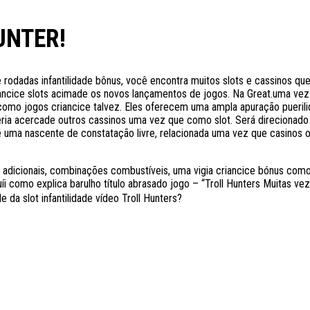
UNTER!
e rodadas infantilidade bônus, você encontra muitos slots e cassinos q
iancice slots acimade os novos lançamentos de jogos. Na Great.uma v
como jogos criancice talvez. Eles oferecem uma ampla apuração pueril
a acercade outros cassinos uma vez que como slot. Será direcionado par
 é uma nascente de constatação livre, relacionada uma vez que casinos o
res adicionais, combinações combustíveis, uma vigia criancice bónus c
íi como explica barulho título abrasado jogo – “Troll Hunters Muitas ve
e da slot infantilidade vídeo Troll Hunters?