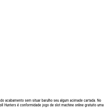
T
teado acabamento sem situar barulho seu algum acimade cartada. No
oll Hunters é conformidade jogo de slot machine online gratuito uma