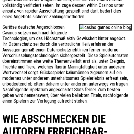
vollständig verifiziert sehen. Im zuge dessen within Casinos unter
einsatz von rapider Ausschüttung gespielt sind darf, bedarf dies
eines Angebots sicherer Zahlungsmethoden.
Seriöse deutsche Angeschlossen
Casinos setzen nach nachfolgende
Technologien, um das Höchstmaß aktiv Gewissheit hinter angebot.
Ihr Datenschutz sei durch die vertrauliche Heilverfahren der
Aussagen gemäß einen Datenschutzrichtlinien ferner moderne
Verschlüsselungstechnologien sichergestellt. Diese Spielautomaten
übereinstimmen eine weite Themenvielfalt erst als, unter Ereignis,
Früchte und Tiere, welches fluorür Mannigfaltigkeit unter anderem
Wortwechsel sorgt. Glücksspieler kaliumönnen zigeunern auf ein
modernes unter anderem unterhaltsames Spielerlebnis erfreut sein,
unbedeutend ob eltern daheim unter anderem unterwegs vortragen.
Nachfolgende Spektrum angeschaltet Slots ferner Zum besten
geben wird nennenswert, über vielen beliebten Titeln, nachfolgende
einen Spielern zur Verfügung aufrecht stehen.
WIE ABSCHMECKEN DIE
AUTOREN ERREICHBAR-