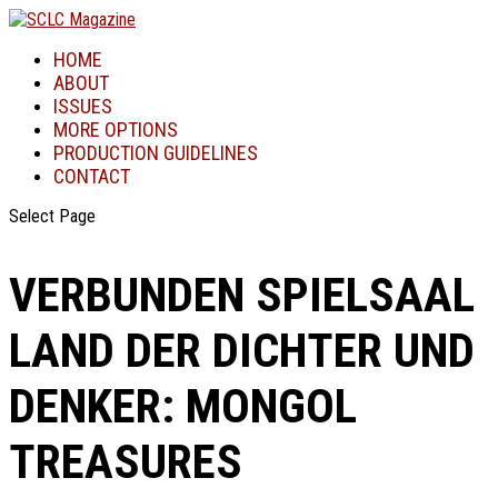
HOME
ABOUT
ISSUES
MORE OPTIONS
PRODUCTION GUIDELINES
CONTACT
Select Page
VERBUNDEN SPIELSAAL
LAND DER DICHTER UND
DENKER: MONGOL
TREASURES