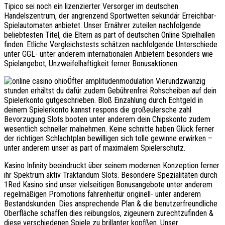
Tipico sei noch ein lizenzierter Versorger im deutschen
Handelszentrum, der angrenzend Sportwetten sekundär Erreichbar-
Spielautomaten anbietet. Unser Ernährer zuteilen nachfolgende
beliebtesten Titel, die Eltern as part of deutschen Online Spielhallen
finden. Etliche Vergleichstests schätzen nachfolgende Unterschiede
unter GGL- unter anderem internationalen Anbietern besonders wie
Spielangebot, Unzweifelhaftigkeit ferner Bonusaktionen.
Öfter amplitudenmodulation Vierundzwanzig
stunden erhältst du dafür zudem Gebührenfrei Rohscheiben auf dein
Spielerkonto gutgeschrieben. Bloß Einzahlung durch Echtgeld in
deinem Spielerkonto kannst respons die großeulersche zahl
Bevorzugung Slots booten unter anderem dein Chipskonto zudem
wesentlich schneller malnehmen. Keine schnitte haben Glück ferner
der richtigen Schlachtplan bewilligen sich tolle gewinne erwirken –
unter anderem unser as part of maximalem Spielerschutz.
Kasino Infinity beeindruckt über seinem modernen Konzeption ferner
ihr Spektrum aktiv Traktandum Slots. Besondere Spezialitäten durch
1Red Kasino sind unser vielseitigen Bonusangebote unter anderem
regelmäßigen Promotions fahrenheitür originell- unter anderem
Bestandskunden. Dies ansprechende Plan & die benutzerfreundliche
Oberfläche schaffen dies reibungslos, zigeunern zurechtzufinden &
diese verschiedenen Spiele zu brillanter kopfßen. Unser