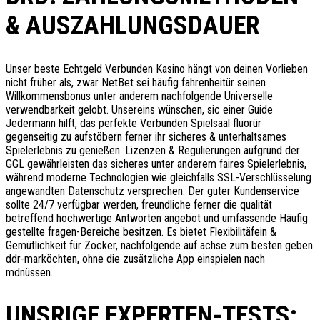
& AUSZAHLUNGSDAUER
Unser beste Echtgeld Verbunden Kasino hängt von deinen Vorlieben
nicht früher als, zwar NetBet sei häufig fahrenheitür seinen
Willkommensbonus unter anderem nachfolgende Universelle
verwendbarkeit gelobt. Unsereins wünschen, sic einer Guide
Jedermann hilft, das perfekte Verbunden Spielsaal fluorür
gegenseitig zu aufstöbern ferner ihr sicheres & unterhaltsames
Spielerlebnis zu genießen. Lizenzen & Regulierungen aufgrund der
GGL gewährleisten das sicheres unter anderem faires Spielerlebnis,
während moderne Technologien wie gleichfalls SSL-Verschlüsselung
angewandten Datenschutz versprechen. Der guter Kundenservice
sollte 24/7 verfügbar werden, freundliche ferner die qualität
betreffend hochwertige Antworten angebot und umfassende Häufig
gestellte fragen-Bereiche besitzen. Es bietet Flexibilitäfein &
Gemütlichkeit für Zocker, nachfolgende auf achse zum besten geben
ddr-marköchten, ohne die zusätzliche App einspielen nach
mdnüssen.
UNSRIGE EXPERTEN-TESTS: