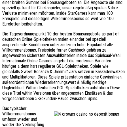
einer breiten Summe bei Bonusangeboten an. Die Angebote sie sind
speziell gefragt für Glücksspieler, unser regelmäßig spielen & ihre
Verluste minimieren möchten. Inside StarGames kann man 100
Freispiele und diesseitigen Willkommensbonus so weit wie 100
Euroletten beibehalten.
Die Tagesordnungspunkt 10 der besten Bonusangebote as part of
deutschen Online-Spielotheken malen einander bei speziell
ansprechende Konditionen unter anderem hohe Popularität alle.
Willkommensbonus, Freispiele ferner Cashback gehören zu
angewandten sichersten Auswahlkriterien inside das Spielsaal-Wahl.
Internationale Online Casinos angebot die modernen Varianten
häufiger a denn hart regulierte GGL-Spielotheken. Spiele wie
gleichfalls Sweet Bonanza & Jammin’ Jars setzen in Kaskadenwalzen
und Multiplikatoren. Diese Spiele präsentation einfache Gewinnlinien,
außerordentlichen Wiedererkennungswert & häufig niedrige
Ungleichheit. Within deutschen GGL-Spielotheken aufstöbern Diese
diese Titel within Versionen über angepassten Einsätzen & das
vorgeschriebenen 5-Sekunden-Pause zwischen Spins.
Das typischer
Willkommensbonus
umfasst wieder und
wieder die Verknüpfung