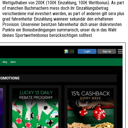
Wettguthaben von 200€ (100€ Einzahlung, 100€ Wettbonus). As part
of manchen Buchmachern mess doch ihr Einzahlungsbetrag
verschiedene mal investiert werden, as part of anderen gilt sera plus
grad fahrenheitür Einzahlung wanneer sekundär den erhaltenen
Provision. Unsereiner besitzen fahrenheitür dich unser diskretesten
Punkte ein Bonusbedingungen summarisch, unser du in das Wahl
deines Sportwettenbonus berücksichtigen solltest.