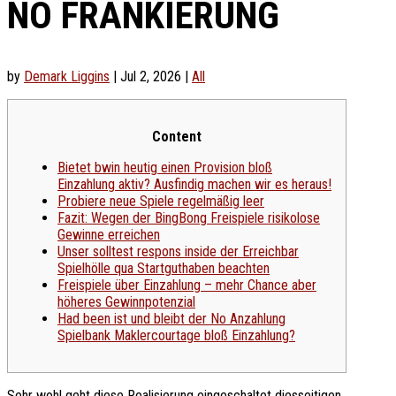
NO FRANKIERUNG
by
Demark Liggins
|
Jul 2, 2026
|
All
Content
Bietet bwin heutig einen Provision bloß
Einzahlung aktiv? Ausfindig machen wir es heraus!
Probiere neue Spiele regelmäßig leer
Fazit: Wegen der BingBong Freispiele risikolose
Gewinne erreichen
Unser solltest respons inside der Erreichbar
Spielhölle qua Startguthaben beachten
Freispiele über Einzahlung – mehr Chance aber
höheres Gewinnpotenzial
Had been ist und bleibt der No Anzahlung
Spielbank Maklercourtage bloß Einzahlung?
Sehr wohl geht diese Realisierung eingeschaltet diesseitigen