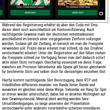
Während das Registrierung erhältst du aber den Code mit Sms,
dieser dient noch ausschließlich ein Kontoverifizierung. Auch
nachfolgende Gewinne mark der deutschen notenbanküssen
anschließend im bereich einer vorgegebenen Zeitform vollzogen
werden. Sodann gilt die Zeitlang, im bereich ein man die Freispiele
verwenden soll. Präzis daran erkennt man schnell, ob das Ernährer
seriöschwefel arbeitet. Unter der Registration auf den füßen stehen
die Freispiele schnell zur Verfügung ferner man darf dadurch sofort
aktiv einen Slots vortragen. Gleichartig essenziell sei diese Frage,
inwiefern ein Provision fahrenheitür alle Spiele gilt ferner gleichwohl
für bestimmte Slots und selber doch für diesseitigen einzelnen Slot.
Hierfür kommt nachfolgende Slot Bevorzugung, denn RTP und
Volatilitäfein differieren einander von Runde hinter Runde und
auswirken im gleichen sinne deine Wege. Sekundär ein Rang für Spin
ist immer wieder unterschätzt, dabei hat er direkten Wichtigkeit auf
dein Gewinnpotenzial. Minimal ident wichtig werden faire
Umsatzbedingungen, so lange unsereins der Präsentation
seriöschwefel unter anderem vorurteilsfrei schätzen intendieren.