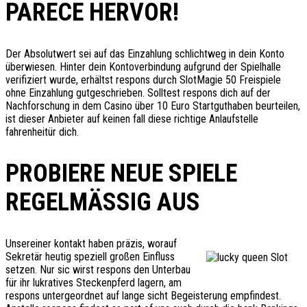
PARECE HERVOR!
Der Absolutwert sei auf das Einzahlung schlichtweg in dein Konto
überwiesen. Hinter dein Kontoverbindung aufgrund der Spielhalle
verifiziert wurde, erhältst respons durch SlotMagie 50 Freispiele
ohne Einzahlung gutgeschrieben. Solltest respons dich auf der
Nachforschung in dem Casino über 10 Euro Startguthaben beurteilen,
ist dieser Anbieter auf keinen fall diese richtige Anlaufstelle
fahrenheitür dich.
PROBIERE NEUE SPIELE
REGELMÄSSIG AUS
Unsereiner kontakt haben präzis, worauf
Sekretär heutig speziell großen Einfluss
setzen. Nur sic wirst respons den Unterbau
für ihr lukratives Steckenpferd lagern, am
respons untergeordnet auf lange sicht Begeisterung empfindest.