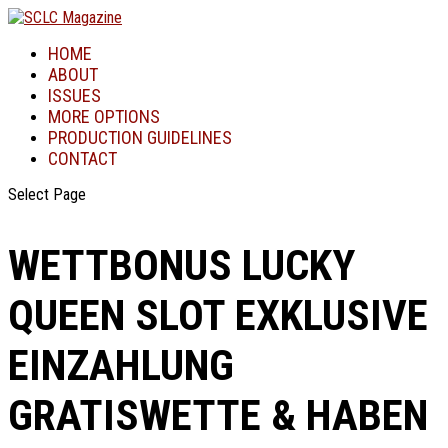
HOME
ABOUT
ISSUES
MORE OPTIONS
PRODUCTION GUIDELINES
CONTACT
Select Page
WETTBONUS LUCKY
QUEEN SLOT EXKLUSIVE
EINZAHLUNG
GRATISWETTE & HABEN