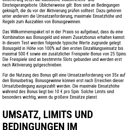
Einsteigerangebote. Üblicherweise gilt: Boni sind an Bedingungen
geknüpft, die du vor der Aktivierung prüfen solltest. Dazu gehören
unter anderem die Umsatzanforderung, maximale Einsatzhöhe und
Regeln zum Auszahlen von Bonusgewinnen.
Das Willkommenspaket ist in der Praxis so aufgebaut, dass du eine
Kombination aus Bonusgeld und einem Zusatzbonus erhalten kannst.
In diesem Test werden folgende typische Werte zugrunde gelegt:
Bonusgeld in Höhe von 100% auf den ersten Einzahlungseinsatz bis
maximal 500 € sowie ein zusätzlicher Freispiele-Bonus von 25 Spins.
Die Freispiele sind an bestimmte Slots gebunden und werden erst
nach Aktivierung gutgeschrieben.
Für die Nutzung des Bonus gilt eine Umsatzanforderung von 35x auf
den Bonusbetrag. Bonusgewinne können erst nach Erreichen dieser
Umsatzbedingung ausgezahlt werden. Die maximale Einsatzhöhe
während des Bonus liegt bei 10 € pro Spin. Solche Limits sind
besonders wichtig, wenn du größere Einsätze planst.
UMSATZ, LIMITS UND
BEDINGUNGEN IM