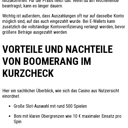
hinzukommen. Für die Praxis heißt das: Wenn du am Wochenende
beantragst, kann es länger dauern.
Wichtig ist außerdem, dass Auszahlungen oft nur auf dasselbe Konto
möglich sind, auf das auch eingezahlt wurde. Bei E-Wallets kann
zusätzlich die vollständige Kontoverifizierung verlangt werden, bevor
größere Beträge ausgezahlt werden.
VORTEILE UND NACHTEILE
VON BOOMERANG IM
KURZCHECK
Hier ein sachlicher Überblick, wie sich das Casino aus Nutzersicht
einordnet.
Große Slot-Auswahl mit rund 500 Spielen
Boni mit klaren Obergrenzen wie 10 € maximaler Einsatz pro
Spin