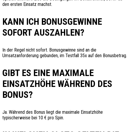
den ersten Einsatz machst.
KANN ICH BONUSGEWINNE
SOFORT AUSZAHLEN?
In der Regel nicht sofort. Bonusgewinne sind an die
Umsatzanforderung gebunden, im Testfall 35x auf den Bonusbetrag.
GIBT ES EINE MAXIMALE
EINSATZHÖHE WÄHREND DES
BONUS?
Ja. Während des Bonus liegt die maximale Einsatzhöhe
typischerweise bei 10 € pro Spin.