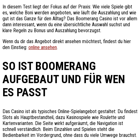
In diesem Test liegt der Fokus auf der Praxis: Wie viele Spiele gibt
es, welche Boni werden angeboten, wie läuft die Auszahlung und wie
gut ist das Ganze für den Alltag? Das Boomerang Casino ist vor allem
dann interessant, wenn du eine übersichtliche Auswahl suchst und
klare Regeln zu Bonus und Auszahlung bevorzugst.
Wenn du dir das Angebot direkt ansehen möchtest, findest du hier
den Einstieg:
online ansehen
.
SO IST BOOMERANG
AUFGEBAUT UND FÜR WEN
ES PASST
Das Casino ist als typisches Online-Spielangebot gestaltet: Du findest
Slots als Hauptbestandteil, dazu Kasinospiele wie Roulette und
Kartenvarianten. Die Seite wirkt aufgeräumt, die Navigation ist
schnell verständlich. Beim Einzahlen und Spielen steht die
Bedienbarkeit im Vordergrund, ohne dass du viele Umwege brauchst.