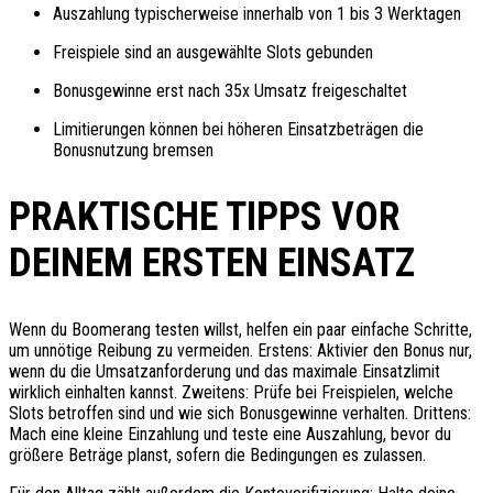
Auszahlung typischerweise innerhalb von 1 bis 3 Werktagen
Freispiele sind an ausgewählte Slots gebunden
Bonusgewinne erst nach 35x Umsatz freigeschaltet
Limitierungen können bei höheren Einsatzbeträgen die
Bonusnutzung bremsen
PRAKTISCHE TIPPS VOR
DEINEM ERSTEN EINSATZ
Wenn du Boomerang testen willst, helfen ein paar einfache Schritte,
um unnötige Reibung zu vermeiden. Erstens: Aktivier den Bonus nur,
wenn du die Umsatzanforderung und das maximale Einsatzlimit
wirklich einhalten kannst. Zweitens: Prüfe bei Freispielen, welche
Slots betroffen sind und wie sich Bonusgewinne verhalten. Drittens:
Mach eine kleine Einzahlung und teste eine Auszahlung, bevor du
größere Beträge planst, sofern die Bedingungen es zulassen.