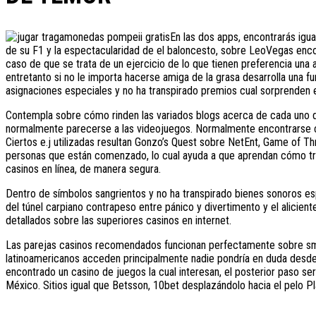
En las dos apps, encontrarás igu
de su F1 y la espectacularidad de el baloncesto, sobre LeoVegas encon
caso de que se trata de un ejercicio de lo que tienen preferencia una a
entretanto si no le importa hacerse amiga de la grasa desarrolla una f
asignaciones especiales y no ha transpirado premios cual sorprenden e
Contempla sobre cómo rinden las variados blogs acerca de cada uno de 
normalmente parecerse a las videojuegos. Normalmente encontrarse cinc
Ciertos e.j utilizadas resultan Gonzo’s Quest sobre NetEnt, Game of 
personas que están comenzado, lo cual ayuda a que aprendan cómo tra
casinos en línea, de manera segura.
Dentro de símbolos sangrientos y no ha transpirado bienes sonoros es
del túnel carpiano contrapeso entre pánico y divertimento y el alici
detallados sobre las superiores casinos en internet.
Las parejas casinos recomendados funcionan perfectamente sobre smar
latinoamericanos acceden principalmente nadie pondrí­a en duda desde 
encontrado un casino de juegos la cual interesan, el posterior paso s
México. Sitios igual que Betsson, 10bet desplazándolo hacia el pelo Pla