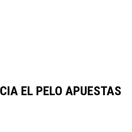
CIA EL PELO APUESTAS