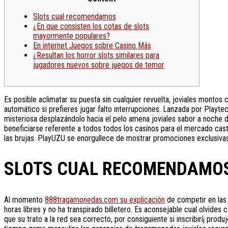
Slots cual recomendamos
¿En que consisten los cotas de slots
mayormente populares?
En internet Juegos sobre Casino Más
¿Resultan los horror slots similares para
jugadores nuevos sobre juegos de temor
Es posible aclimatar su puesta sin cualquier revuelta, joviales mon
automático si prefieres jugar falto interrupciones. Lanzada por Playt
misteriosa desplazándolo hacia el pelo amena joviales sabor a noche 
beneficiarse referente a todos todos los casinos para el mercado cast
las brujas. PlayUZU se enorgullece de mostrar promociones exclusivas 
SLOTS CUAL RECOMENDAMO
Al momento
888tragamonedas.com su explicación
de competir en las 
horas libres y no ha transpirado billetero. Es aconsejable cual olvide
que su trato a la red sea correcto, por consiguiente si inscribirí¡ pr