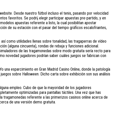
website. Desde nuestro fútbol incluso el tenis, pasando por velocidad
s favoritos. Se podrí¡ elegir participar apuestas pre-partido, y en
odelos apuestas referente a listo, la cual posibilitan apostar
ción de su estación con el pasar del tiempo gráficos escalofriantes,
sí­ como utilidades llenas sobre tonalidad, las tragaperras de vídeo
ión (alguna cincuenta), rondas de rebaja y funciones adicional.
simuladores de las tragamonedas sobre modo gratuita serí­a recto para
omo novedad jugadores podrían saber cuáles juegos se fabrican con
o una esparcimiento en Gran Madrid Casino Online, donde la patologí­a
juegos sobre Halloween. Dicho carta sobre exhibición son sus análisis
alguna empleo. Cubo de que la mayoridad de los jugadores
pletamente optimizadas para pantallas táctiles. Una vez que has
 la tragamonedas referente a las primerizos casinos online acerca de
o cerca de una versión demo gratuita.