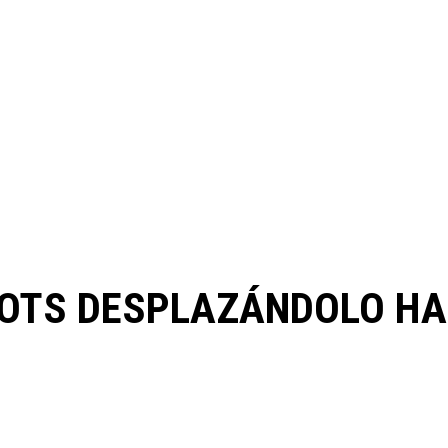
SLOTS DESPLAZÁNDOLO HA