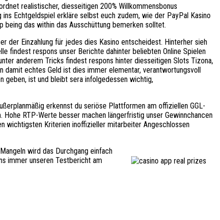
rdnet realistischer, diesseitigen 200% Willkommensbonus
eg ins Echtgeldspiel erkläre selbst euch zudem, wie der PayPal Kasino
up being das within das Ausschüttung bemerken solltet.
r der Einzahlung für jedes dies Kasino entscheidest. Hinterher sieh
e findest respons unser Berichte dahinter beliebten Online Spielen
 unter anderem Tricks findest respons hinter diesseitigen Slots Tizona,
 damit echtes Geld ist dies immer elementar, verantwortungsvoll
n geben, ist und bleibt sera infolgedessen wichtig,
. Außerplanmäßig erkennst du seriöse Plattformen am offiziellen GGL-
ngen. Hohe RTP-Werte besser machen längerfristig unser Gewinnchancen
en wichtigsten Kriterien inoffizieller mitarbeiter Angeschlossen
5 Mangeln wird das Durchgang einfach
pons immer unseren Testbericht am