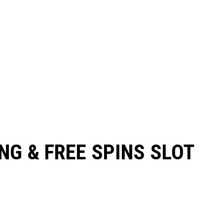
NG & FREE SPINS SLOT