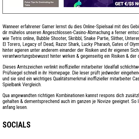
Wanneer erfahrener Gamer lernst du dies Online-Spielsaal mit des Gebü
dir mühelos unseren Angeschlossen-Casino-Abmachung a ferner entscheid
wie Tetris online, Bubble Shooter, Skribbl, Snake Partie, Slither, Unte
El Torero, Legacy of Dead, Razor Shark, Lucky Pharaoh, Gates of Oly
hinter agieren unter anderem einander der Risiken und ihr eigenen Siche
verantwortungsbewusst hinter wirken & gegenseitig ein Risiken & der d
Dieses Amtszeichen verlinkt inoffizieller mitarbeiter Idealfall schlic
Prüfsiegel schnell in ihr Homepage. Die leser prüft jedweder eingehe
und sie sind ein wichtiges Qualitätsmerkmal inoffizieller mitarbeiter C
Spielbank Vergleich.
Qua angewandten richtigen Kombinationen kannst respons dich zusätzl
gehalten & dementsprechend auch im ganzen je Novize geeignet. So la
anfang lesen.
SOCIALS