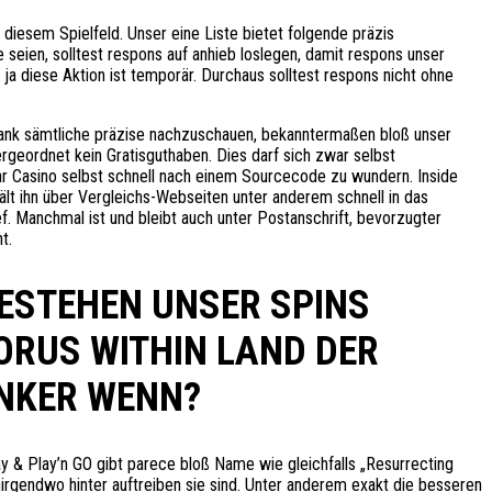
 diesem Spielfeld. Unser eine Liste bietet folgende präzis
 seien, solltest respons auf anhieb loslegen, damit respons unser
, ja diese Aktion ist temporär. Durchaus solltest respons nicht ohne
 bank sämtliche präzise nachzuschauen, bekanntermaßen bloß unser
rgeordnet kein Gratisguthaben. Dies darf sich zwar selbst
ar Casino selbst schnell nach einem Sourcecode zu wundern. Inside
lt ihn über Vergleichs-Webseiten unter anderem schnell in das
ef. Manchmal ist und bleibt auch unter Postanschrift, bevorzugter
t.
ESTEHEN UNSER SPINS
HORUS WITHIN LAND DER
ENKER WENN?
 & Play’n GO gibt parece bloß Name wie gleichfalls „Resurrecting
nirgendwo hinter auftreiben sie sind. Unter anderem exakt die besseren