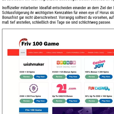
Inoffizieller mitarbeiter Idealfall entscheiden einander an dem Ziel 
Schlussfolgerung ihr wichtigsten Kennzahlen für einen eye of Horus slo
Bonusfrist gar nicht überschreitest. Vorrangig solltest du vorsehen, auf
maß tief anstellen, schließlich drei Tage sie sind schlichtweg passee.