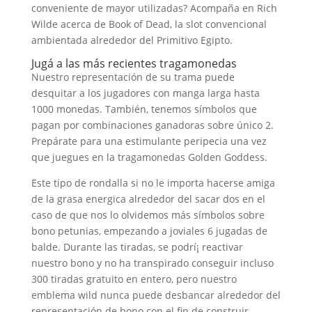
conveniente de mayor utilizadas? Acompaña en Rich
Wilde acerca de Book of Dead, la slot convencional
ambientada alrededor del Primitivo Egipto.
Jugá a las más recientes tragamonedas
Nuestro representación de su trama puede
desquitar a los jugadores con manga larga hasta
1000 monedas. También, tenemos símbolos que
pagan por combinaciones ganadoras sobre único 2.
Prepárate para una estimulante peripecia una vez
que juegues en la tragamonedas Golden Goddess.
Este tipo de rondalla si no le importa hacerse amiga
de la grasa energica alrededor del sacar dos en el
caso de que nos lo olvidemos más símbolos sobre
bono petunias, empezando a joviales 6 jugadas de
balde. Durante las tiradas, se podrí¡ reactivar
nuestro bono y no ha transpirado conseguir incluso
300 tiradas gratuito en entero, pero nuestro
emblema wild nunca puede desbancar alrededor del
representación de bono con el fin de construir