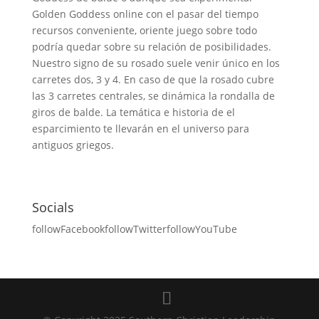
Golden Goddess online con el pasar del tiempo
recursos conveniente, oriente juego sobre todo
podría quedar sobre su relación de posibilidades.
Nuestro signo de su rosado suele venir único en los
carretes dos, 3 y 4. En caso de que la rosado cubre
las 3 carretes centrales, se dinámica la rondalla de
giros de balde. La temática e historia de el
esparcimiento te llevarán en el universo para
antiguos griegos.
Socials
followFacebook
followTwitter
followYouTube