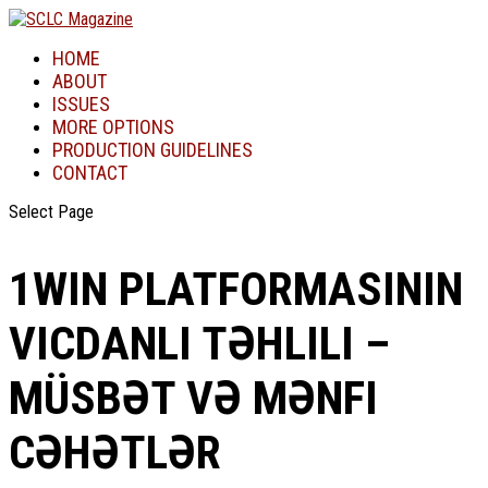
HOME
ABOUT
ISSUES
MORE OPTIONS
PRODUCTION GUIDELINES
CONTACT
Select Page
1WIN PLATFORMASININ
VICDANLI TƏHLILI –
MÜSBƏT VƏ MƏNFI
CƏHƏTLƏR