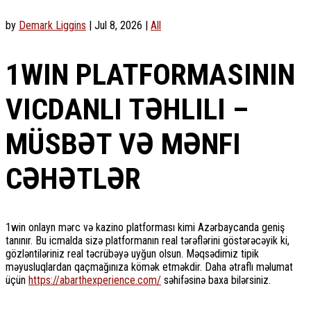
by
Demark Liggins
|
Jul 8, 2026
|
All
1WIN PLATFORMASININ
VICDANLI TƏHLILI –
MÜSBƏT VƏ MƏNFI
CƏHƏTLƏR
1win onlayn mərc və kazino platforması kimi Azərbaycanda geniş
tanınır. Bu icmalda sizə platformanın real tərəflərini göstərəcəyik ki,
gözləntiləriniz real təcrübəyə uyğun olsun. Məqsədimiz tipik
məyusluqlardan qaçmağınıza kömək etməkdir. Daha ətraflı məlumat
üçün
https://abarthexperience.com/
səhifəsinə baxa bilərsiniz.