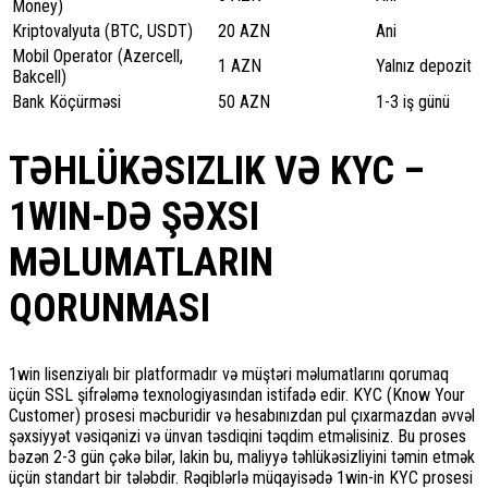
Money)
Kriptovalyuta (BTC, USDT)
20 AZN
Ani
Mobil Operator (Azercell,
1 AZN
Yalnız depozit
Bakcell)
Bank Köçürməsi
50 AZN
1-3 iş günü
TƏHLÜKƏSIZLIK VƏ KYC –
1WIN-DƏ ŞƏXSI
MƏLUMATLARIN
QORUNMASI
1win lisenziyalı bir platformadır və müştəri məlumatlarını qorumaq
üçün SSL şifrələmə texnologiyasından istifadə edir. KYC (Know Your
Customer) prosesi məcburidir və hesabınızdan pul çıxarmazdan əvvəl
şəxsiyyət vəsiqənizi və ünvan təsdiqini təqdim etməlisiniz. Bu proses
bəzən 2-3 gün çəkə bilər, lakin bu, maliyyə təhlükəsizliyini təmin etmək
üçün standart bir tələbdir. Rəqiblərlə müqayisədə 1win-in KYC prosesi