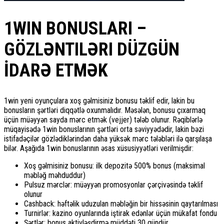
1WIN BONUSLARI –
GÖZLƏNTILƏRI DÜZGÜN
İDARƏ ETMƏK
1win yeni oyunçulara xoş gəlmisiniz bonusu təklif edir, lakin bu
bonusların şərtləri diqqətlə oxunmalıdır. Məsələn, bonusu çıxarmaq
üçün müəyyən sayda mərc etmək (vejjer) tələb olunur. Rəqiblərlə
müqayisədə 1win bonuslarının şərtləri orta səviyyədədir, lakin bəzi
istifadəçilər gözlədiklərindən daha yüksək mərc tələbləri ilə qarşılaşa
bilər. Aşağıda 1win bonuslarının əsas xüsusiyyətləri verilmişdir:
Xoş gəlmisiniz bonusu: ilk depozitə 500% bonus (maksimal
məbləğ məhduddur)
Pulsuz mərclər: müəyyən promosyonlar çərçivəsində təklif
olunur
Cashback: həftəlik uduzulan məbləğin bir hissəsinin qaytarılması
Turnirlər: kazino oyunlarında iştirak edənlər üçün mükafat fondu
Şərtlər: bonus aktivləşdirmə müddəti 30 gündür