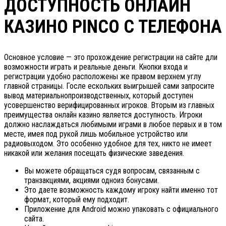
ДОСТУПНОСТЬ ОНЛАЙН
КАЗИНО PINCO С ТЕЛЕФОНА
Основное условие — это прохождение регистрации на сайте дли
возможности играть и реальные деньги. Кнопки входа и
регистрации удобно расположены же правом верхнем углу
главной страницы. Госле ескольких выигрышей сами запросите
вывод материальнопроизводственных, который доступен
усовершенство верифицированных игроков. Вторым из главных
преимущества онлайн казино является доступность. Игроки
должно наслаждаться любимыми играми в любое первых и в том
месте, имея под рукой лишь мобильное устройство или
радиовыходом. Это особенно удобное для тех, никто не имеет
никакой или желания посещать физические заведения.
Вы можете обращаться судя вопросам, связанным с
транзакциями, акциями одноиз бонусами.
Это даете возможность каждому игроку найти именно тот
формат, который ему подходит.
Приложение для Android можно упаковать с официального
сайта.