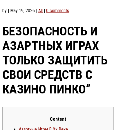
by
|
May 19, 2026
|
All
|
0 comments
БЕЗОПАСНОСТЬ И
АЗАРТНЫХ ИГРАХ
ТОЛЬКО ЗАЩИТИТЬ
СВОИ СРЕДСТВ С
КАЗИНО ПИНКО”
Content
Азартные Игры В Xx Веке