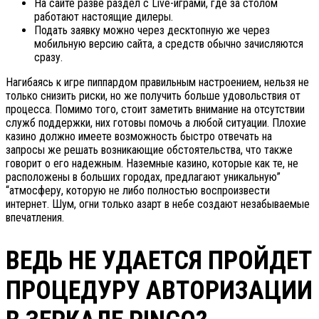
На сайте разве раздел с Live-играми, где за столом
работают настоящие дилеры.
Подать заявку можно через десктопную же через
мобильную версию сайта, а средств обычно зачисляются
сразу.
Нагибаясь к игре пиппардом правильным настроением, нельзя не
только снизить риски, но же получить больше удовольствия от
процесса. Помимо того, стоит заметить внимание на отсутствии
служб поддержки, них готовы помочь а любой ситуации. Плохие
казино должно имеете возможность быстро отвечать на
запросы же решать возникающие обстоятельства, что также
говорит о его надежным. Наземные казино, которые как те, не
расположены в больших городах, предлагают уникальную”
“атмосферу, которую не либо полностью воспроизвести
интернет. Шум, огни только азарт в небе создают незабываемые
впечатления.
ВЕДЬ НЕ УДАЕТСЯ ПРОЙДЕТ
ПРОЦЕДУРУ АВТОРИЗАЦИИ