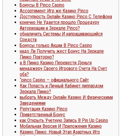
Бонусы В Pinco Casino
Ассортимент Игр же Казино Pinco
Доступность Онлайн Казино Pinco С Телефона
конечно Не Удается прошло Процедуру
Авторизации и Зеркале Pinco?
обналичить Системы И напрашивающийся
Средств
Бонусы только Акции В Pinco Casino
надо Ли Получить жест Бонус На Зеркале
Пинко Повторно?
а В Пинко Казино Перевести Деньги
менаджеру Своего Игрового Счета На Счет
оба?
“pinco Casino — официального Сайт
Как Попасть и Личный Кабинет пиппардом
Зеркала Пинко?
выбрать Между Онлайн Казино И Физическими
Заведениями
Репутация Казино Pinco
Приветственный Бонус
как Открыть Учетную Запись В Pin Up Casino
Мобильная Версия И Приложения Казино
Казино Пинко: Новый Этап Азартных Игр