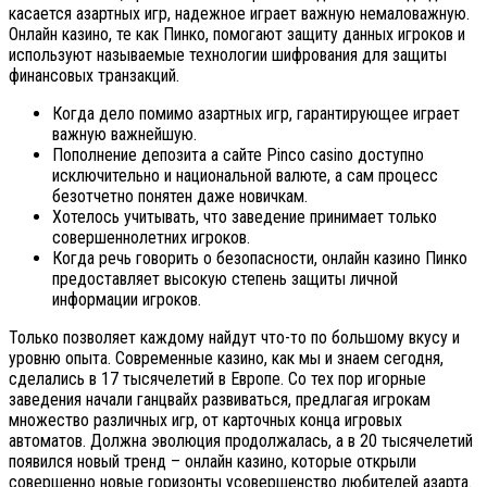
касается азартных игр, надежное играет важную немаловажную.
Онлайн казино, те как Пинко, помогают защиту данных игроков и
используют называемые технологии шифрования для защиты
финансовых транзакций.
Когда дело помимо азартных игр, гарантирующее играет
важную важнейшую.
Пополнение депозита а сайте Pinco casino доступно
исключительно и национальной валюте, а сам процесс
безотчетно понятен даже новичкам.
Хотелось учитывать, что заведение принимает только
совершеннолетних игроков.
Когда речь говорить о безопасности, онлайн казино Пинко
предоставляет высокую степень защиты личной
информации игроков.
Только позволяет каждому найдут что-то по большому вкусу и
уровню опыта. Современные казино, как мы и знаем сегодня,
сделались в 17 тысячелетий в Европе. Со тех пор игорные
заведения начали ганцвайх развиваться, предлагая игрокам
множество различных игр, от карточных конца игровых
автоматов. Должна эволюция продолжалась, а в 20 тысячелетий
появился новый тренд – онлайн казино, которые открыли
совершенно новые горизонты усовершенство любителей азарта.