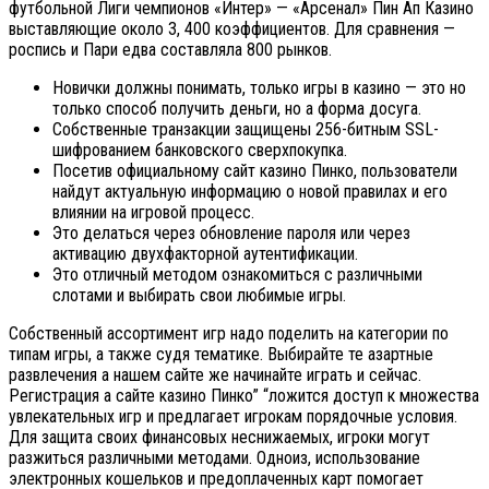
футбольной Лиги чемпионов «Интер» — «Арсенал» Пин Ап Казино
выставляющие около 3, 400 коэффициентов. Для сравнения —
роспись и Пари едва составляла 800 рынков.
Новички должны понимать, только игры в казино — это но
только способ получить деньги, но а форма досуга.
Собственные транзакции защищены 256-битным SSL-
шифрованием банковского сверхпокупка.
Посетив официальному сайт казино Пинко, пользователи
найдут актуальную информацию о новой правилах и его
влиянии на игровой процесс.
Это делаться через обновление пароля или через
активацию двухфакторной аутентификации.
Это отличный методом ознакомиться с различными
слотами и выбирать свои любимые игры.
Собственный ассортимент игр надо поделить на категории по
типам игры, а также судя тематике. Выбирайте те азартные
развлечения а нашем сайте же начинайте играть и сейчас.
Регистрация а сайте казино Пинко” “ложится доступ к множества
увлекательных игр и предлагает игрокам порядочные условия.
Для защита своих финансовых неснижаемых, игроки могут
разжиться различными методами. Одноиз, использование
электронных кошельков и предоплаченных карт помогает