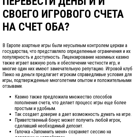
ПЕРЕВЕСТИ ДЕНЬГИ И
СВОЕГО ИГРОВОГО СЧЕТА
НА СЧЕТ ОБА?
В Европе азартные игры были неусыпным контролем церкви а
государства, что представляло определенные ограничения и их
популярность и доступность. Лицензирование наземных казино
также играет важную роль и обеспечении честности игр, и
многие один них имеют замечательную репутацию. Игровой клуб
Пинко на деньги предлагает игрокам справедливые условия для
игры, подтвержденные многолетним опытом и положительными
отзывами.
Казино также предложила множество способов
пополнения счета, что делает процесс игры еще более
простым и удобным.
Так создает доверие а дает возможность думать на игре.
Приветственный бонус может получить любой игрок,
сделавший необходимый депозит.
Галочка «Запомнить меня» сохраняет сессию на