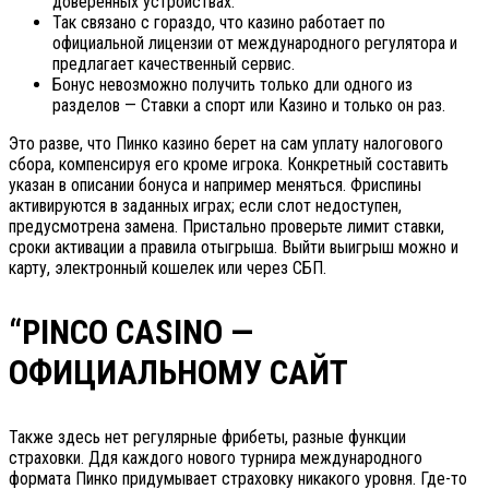
доверенных устройствах.
Так связано с гораздо, что казино работает по
официальной лицензии от международного регулятора и
предлагает качественный сервис.
Бонус невозможно получить только дли одного из
разделов — Ставки а спорт или Казино и только он раз.
Это разве, что Пинко казино берет на сам уплату налогового
сбора, компенсируя его кроме игрока. Конкретный составить
указан в описании бонуса и например меняться. Фриспины
активируются в заданных играх; если слот недоступен,
предусмотрена замена. Пристально проверьте лимит ставки,
сроки активации а правила отыгрыша. Выйти выигрыш можно и
карту, электронный кошелек или через СБП.
“PINCO CASINO —
ОФИЦИАЛЬНОМУ САЙТ
Также здесь нет регулярные фрибеты, разные функции
страховки. Ддя каждого нового турнира международного
формата Пинко придумывает страховку никакого уровня. Где-то