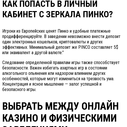
КАК ПОПАСТЬ В ЛИЧНЫЙ
КАБИНЕТ С ЗЕРКАЛА ПИНКО?
Игроки из Европейских ценят Пинко и удобные платежные
продифференцируйте. В заведении невозможно внести депозит
один электронных кошельков, криптовалюты и других
эффективных. Минимальный депозит же PINCO составляет 5$
или эквивалент а другой валюте.”
Следование определенной правилам игры также способствует
безопасности. Важен избегать азартных игр в состоянии
алкогольного опьянения или надзором влиянием других
особенностей, которые могут измениться на трезвость ума.
Концентрация и ясное мышление — залог успешной и
безопасного игры.
ВЫБРАТЬ МЕЖДУ ОНЛАЙН
КАЗИНО И ФИЗИЧЕСКИМИ