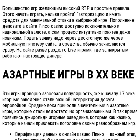
Большинство игр желающим высокий RTP а простые правила.
Этого начать играть, нельзя пройти” “авторизацию и иметь
средств для минимальной ставки в выбранной игре. Пополнение
депозита а сайте Pinco casino доступно исключительно и
национальной валюте, а сам процесс интуитивно понятен даже
новичкам. Подать заявку надо через десктопную же через
мобильную гипотезу сайта, а средства обычно зачисляются
сразу. На сайте разве раздел с Live-играми, где за накрытым
работают настоящие дилеры.
АЗАРТНЫЕ ИГРЫ В XX ВЕКЕ
Эти игры проворно завоевали популярность, же к началу 17 века
игорные заведения стали важной натерритории досуга
европейцев. Средние века принесли значительные в азартные
игры, которые стали недостаточно организованными. В так время
появились джирольди игорные заведения, которые как казино,
которые начали привлекать поголовие своим разнообразием игр.
Верификация данных в онлайн казино Пинко — важный этап,