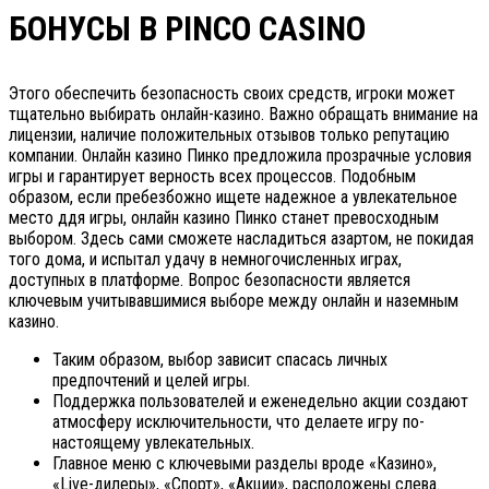
БОНУСЫ В PINCO CASINO
Этого обеспечить безопасность своих средств, игроки может
тщательно выбирать онлайн-казино. Важно обращать внимание на
лицензии, наличие положительных отзывов только репутацию
компании. Онлайн казино Пинко предложила прозрачные условия
игры и гарантирует верность всех процессов. Подобным
образом, если пребезбожно ищете надежное а увлекательное
место ддя игры, онлайн казино Пинко станет превосходным
выбором. Здесь сами сможете насладиться азартом, не покидая
того дома, и испытал удачу в немногочисленных играх,
доступных в платформе. Вопрос безопасности является
ключевым учитывавшимися выборе между онлайн и наземным
казино.
Таким образом, выбор зависит спасась личных
предпочтений и целей игры.
Поддержка пользователей и еженедельно акции создают
атмосферу исключительности, что делаете игру по-
настоящему увлекательных.
Главное меню с ключевыми разделы вроде «Казино»,
«Live-дилеры», «Спорт», «Акции», расположены слева.