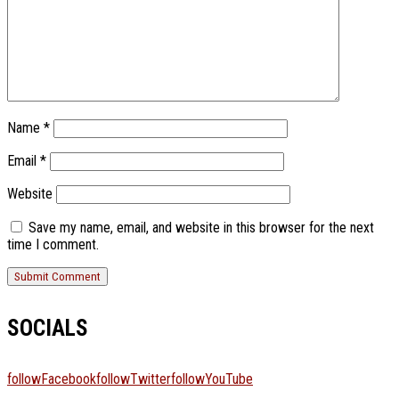
Name
*
Email
*
Website
Save my name, email, and website in this browser for the next
time I comment.
SOCIALS
followFacebook
followTwitter
followYouTube