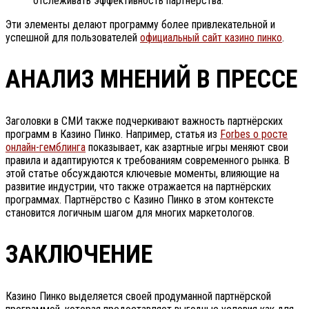
отслеживать эффективность партнерства.
Эти элементы делают программу более привлекательной и
успешной для пользователей
официальный сайт казино пинко
.
АНАЛИЗ МНЕНИЙ В ПРЕССЕ
Заголовки в СМИ также подчеркивают важность партнёрских
программ в Казино Пинко. Например, статья из
Forbes о росте
онлайн-гемблинга
показывает, как азартные игры меняют свои
правила и адаптируются к требованиям современного рынка. В
этой статье обсуждаются ключевые моменты, влияющие на
развитие индустрии, что также отражается на партнёрских
программах. Партнёрство с Казино Пинко в этом контексте
становится логичным шагом для многих маркетологов.
ЗАКЛЮЧЕНИЕ
Казино Пинко выделяется своей продуманной партнёрской