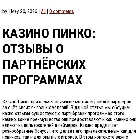
by
|
May 20, 2026
|
All
|
0 comments
КАЗИНО ПИНКО:
ОТЗЫВЫ О
ПАРТНЁРСКИХ
ПРОГРАММАХ
Казино Пинко привлекает внимание многих игроков и партнёров
за счёт своих выгодных условий. В данной статье мы обсудим,
какие отзывы существуют о партнёрских программах этого
казино, какие преимущества они предоставляют и как именно они
влияют на пользователей и геймеров. Казино предлагает
разнообразные бонусы, что делает его привлекательным как для
новичков, так и для опытных игроков. В этом контексте важно