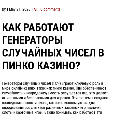
by
|
May 21, 2026
|
All
|
0 comments
КАК РАБОТАЮТ
ГЕНЕРАТОРЫ
СЛУЧАЙНЫХ ЧИСЕЛ В
ПИНКО КАЗИНО?
Генераторы случайных чисел (ГСЧ) играют ключевую роль в
мире онлайн-казино, таких как пинко казино. Они обеспечивают
случайность и непредсказуемость результатов игр, что делает
их честными и безопасными для игроков. Эти системы создают
последовательности чисел, которые используются для
определения результатов различных азартных игр, включая
слоты и карточные игры. Важно понимать, как работают эти