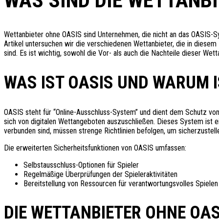
WAS SIND DIE WETTANB
Wettanbieter ohne OASIS sind Unternehmen, die nicht an das OASIS-Sy
Artikel untersuchen wir die verschiedenen Wettanbieter, die in diese
sind. Es ist wichtig, sowohl die Vor- als auch die Nachteile dieser We
WAS IST OASIS UND WARUM I
OASIS steht für “Online-Ausschluss-System” und dient dem Schutz von
sich von digitalen Wettangeboten auszuschließen. Dieses System ist e
verbunden sind, müssen strenge Richtlinien befolgen, um sicherzustell
Die erweiterten Sicherheitsfunktionen von OASIS umfassen:
Selbstausschluss-Optionen für Spieler
Regelmäßige Überprüfungen der Spieleraktivitäten
Bereitstellung von Ressourcen für verantwortungsvolles Spielen
DIE WETTANBIETER OHNE OAS