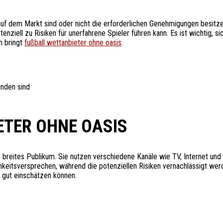
uf dem Markt sind oder nicht die erforderlichen Genehmigungen besitz
ziell zu Risiken für unerfahrene Spieler führen kann. Es ist wichtig, s
h bringt
fußball wettanbieter ohne oasis
.
inden sind
ETER OHNE OASIS
ein breites Publikum. Sie nutzen verschiedene Kanäle wie TV, Internet un
eitsversprechen, während die potenziellen Risiken vernachlässigt werd
t gut einschätzen können.