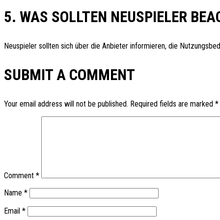
5. WAS SOLLTEN NEUSPIELER BEA
Neuspieler sollten sich über die Anbieter informieren, die Nutzungsb
SUBMIT A COMMENT
Your email address will not be published.
Required fields are marked
*
Comment
*
Name
*
Email
*